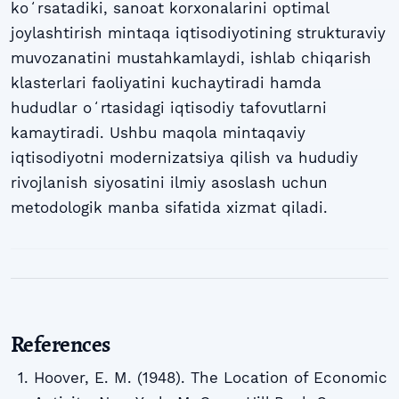
koʻrsatadiki, sanoat korxonalarini optimal
joylashtirish mintaqa iqtisodiyotining strukturaviy
muvozanatini mustahkamlaydi, ishlab chiqarish
klasterlari faoliyatini kuchaytiradi hamda
hududlar oʻrtasidagi iqtisodiy tafovutlarni
kamaytiradi. Ushbu maqola mintaqaviy
iqtisodiyotni modernizatsiya qilish va hududiy
rivojlanish siyosatini ilmiy asoslash uchun
metodologik manba sifatida xizmat qiladi.
References
Hoover, E. M. (1948). The Location of Economic