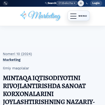
Skip to main navigation menu
Skip to main content
Skip to site footer
O‘zbekcha
Login
Search
Admin
Language
Tel:
+998977838464
Nomeri 10 (2024)
Marketing
Ilmiy maqolalar
MINTAQA IQTISODIYOTINI
RIVOJLANTIRISHDA SANOAT
KORXONALARINI
JOYLASHTIRISHNING NAZARIY-