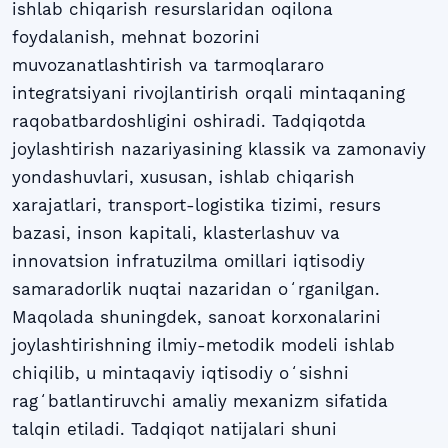
ishlab chiqarish resurslaridan oqilona
foydalanish, mehnat bozorini
muvozanatlashtirish va tarmoqlararo
integratsiyani rivojlantirish orqali mintaqaning
raqobatbardoshligini oshiradi. Tadqiqotda
joylashtirish nazariyasining klassik va zamonaviy
yondashuvlari, xususan, ishlab chiqarish
xarajatlari, transport-logistika tizimi, resurs
bazasi, inson kapitali, klasterlashuv va
innovatsion infratuzilma omillari iqtisodiy
samaradorlik nuqtai nazaridan oʻrganilgan.
Maqolada shuningdek, sanoat korxonalarini
joylashtirishning ilmiy-metodik modeli ishlab
chiqilib, u mintaqaviy iqtisodiy oʻsishni
ragʻbatlantiruvchi amaliy mexanizm sifatida
talqin etiladi. Tadqiqot natijalari shuni