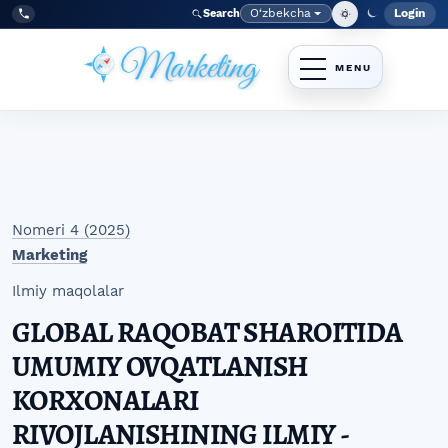
Skip to main navigation menu
Skip to main content
Skip to site footer
O‘zbekcha
Login
Search
Admin
Language
Tel:
+998977838464
Nomeri 4 (2025)
Marketing
Ilmiy maqolalar
GLOBAL RAQOBAT SHAROITIDA
UMUMIY OVQATLANISH
KORXONALARI
RIVOJLANISHINING ILMIY -