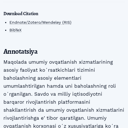
Download Citation
Endnote/Zotero/Mendeley (RIS)
BibTeX
Annotatsiya
Maqolada umumiy ovqatlanish xizmatlarining
asosiy faoliyat koʻrsatkichlari tizimini
baholashning asosiy elementlari
umumlashtirilgan hamda uni baholashning roli
oʻrganilgan. Savdo va milliy iqtisodiyotni
barqaror rivojlantirish platformasini
shakllantirish da umumiy ovqatlanish xizmatlarini
rivojlantirishga eʼtibor qaratilgan. Umumiy
ovqatlanish korxonasi oʻz xususiyatlariga koʻra