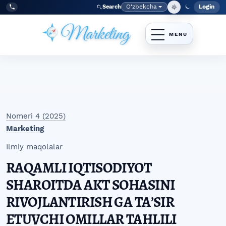
Skip to main navigation menu
Skip to main content
Skip to site footer
O‘zbekcha
Login
Search
Admin
Language
Tel:
+998977838464
Nomeri 4 (2025)
Marketing
Ilmiy maqolalar
RAQAMLI IQTISODIYOT
SHAROITDA AKT SOHASINI
RIVOJLANTIRISH GA TAʼSIR
ETUVCHI OMILLAR TAHLILI