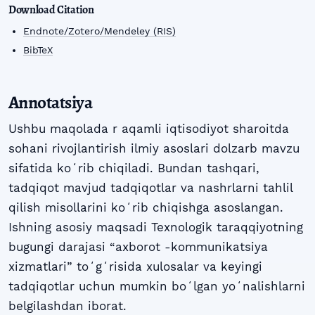
Download Citation
Endnote/Zotero/Mendeley (RIS)
BibTeX
Annotatsiya
Ushbu maqolada r aqamli iqtisodiyot sharoitda
sohani rivojlantirish ilmiy asoslari dolzarb mavzu
sifatida koʻrib chiqiladi. Bundan tashqari,
tadqiqot mavjud tadqiqotlar va nashrlarni tahlil
qilish misollarini koʻrib chiqishga asoslangan.
Ishning asosiy maqsadi Texnologik taraqqiyotning
bugungi darajasi “axborot -kommunikatsiya
xizmatlari” toʻgʻrisida xulosalar va keyingi
tadqiqotlar uchun mumkin boʻlgan yoʻnalishlarni
belgilashdan iborat.