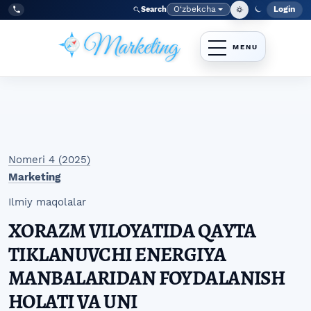
Skip to main navigation menu
Skip to main content
Skip to site footer
O‘zbekcha
Login
Search
Admin
Language
Tel:
+998977838464
Nomeri 4 (2025)
Marketing
Ilmiy maqolalar
XORAZM VILOYATIDA QAYTA
TIKLANUVCHI ENERGIYA
MANBALARIDAN FOYDALANISH
HOLATI VA UNI