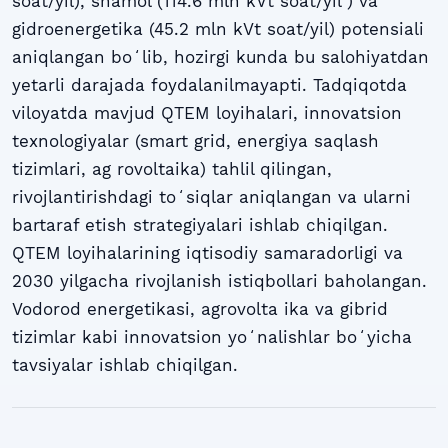
soat/yil), shamol (114.6 mln kVt soat/yil ) va
gidroenergetika (45.2 mln kVt soat/yil) potensiali
aniqlangan boʻlib, hozirgi kunda bu salohiyatdan
yetarli darajada foydalanilmayapti. Tadqiqotda
viloyatda mavjud QTEM loyihalari, innovatsion
texnologiyalar (smart grid, energiya saqlash
tizimlari, ag rovoltaika) tahlil qilingan,
rivojlantirishdagi toʻsiqlar aniqlangan va ularni
bartaraf etish strategiyalari ishlab chiqilgan.
QTEM loyihalarining iqtisodiy samaradorligi va
2030 yilgacha rivojlanish istiqbollari baholangan.
Vodorod energetikasi, agrovolta ika va gibrid
tizimlar kabi innovatsion yoʻnalishlar boʻyicha
tavsiyalar ishlab chiqilgan.