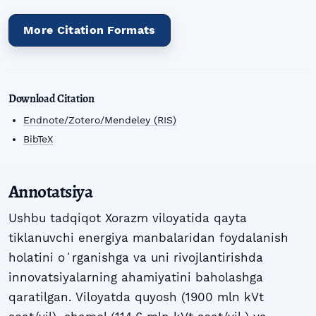
More Citation Formats
Download Citation
Endnote/Zotero/Mendeley (RIS)
BibTeX
Annotatsiya
Ushbu tadqiqot Xorazm viloyatida qayta
tiklanuvchi energiya manbalaridan foydalanish
holatini oʻrganishga va uni rivojlantirishda
innovatsiyalarning ahamiyatini baholashga
qaratilgan. Viloyatda quyosh (1900 mln kVt