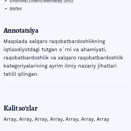
Endnote/Zotero/Mendeley (RIS)
BibTeX
Annotatsiya
Maqolada xalqaro raqobatbardoshlikning
iqtisodiyotdagi tutgan oʻrni va ahamiyati,
raqobatbardoshlik va xalqaro raqobatbardoshlik
kategoriyalarining ayrim ilmiy nazariy jihatlari
tahlil qilingan.
Kalit so'zlar
Array
,
Array
,
Array
,
Array
,
Array
,
Array
,
Array