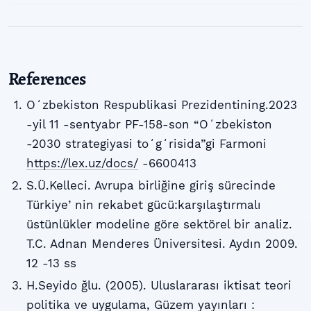
References
Oʻzbekiston Respublikasi Prezidentining.2023
-yil 11 -sentyabr PF-158-son “Oʻzbekiston
-2030 strategiyasi toʻgʻrisida”gi Farmoni
https://lex.uz/docs/
-6600413
S.Ü.Kelleci. Avrupa birliğine giriş sürecinde
Türkiyeʼnin rekabet gücü:karşılaştırmalı
üstünlükler modeline göre sektörel bir analiz.
T.C. Adnan Menderes Üniversitesi. Aydın 2009.
12 -13 ss
H.Seyido ğlu. (2005). Uluslararası iktisat teori
politika ve uygulama, Güzem yayınları :