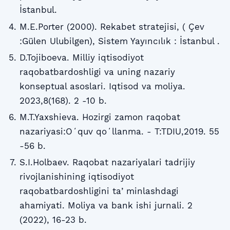
İstanbul.
M.E.Porter (2000). Rekabet stratejisi, ( Çev
:Gülen Ulubilgen), Sistem Yayıncılık : İstanbul .
D.Tojiboeva. Milliy iqtisodiyot
raqobatbardoshligi va uning nazariy
konseptual asoslari. Iqtisod va moliya.
2023,8(168). 2 -10 b.
M.T.Yaxshieva. Hozirgi zamon raqobat
nazariyasi:Oʻquv qoʻllanma. - T:TDIU,2019. 55
-56 b.
S.I.Holbaev. Raqobat nazariyalari tadrijiy
rivojlanishining iqtisodiyot
raqobatbardoshligini taʼminlashdagi
ahamiyati. Moliya va bank ishi jurnali. 2
(2022), 16-23 b.