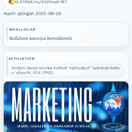
10.67668/mj/2025iss8/167
Nashr qilingan 2025-08-29
MUALLIFLAR
Mallaboev Anvarjon Sotvoldievich
AFFILIATION
Andijon davlat texnika instituti “Iqtisodiyot” kafedrasi katta
oʻqituvchi, i.f.f.d. (PhD)