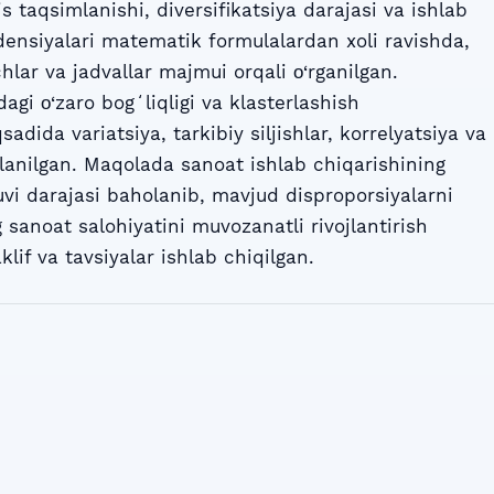
s taqsimlanishi, diversifikatsiya darajasi va ishlab
densiyalari matematik formulalardan xoli ravishda,
chlar va jadvallar majmui orqali о‘rganilgan.
gi о‘zaro bogʻliqligi va klasterlashish
adida variatsiya, tarkibiy siljishlar, korrelyatsiya va
‘llanilgan. Maqolada sanoat ishlab chiqarishining
vi darajasi baholanib, mavjud disproporsiyalarni
sanoat salohiyatini muvozanatli rivojlantirish
lif va tavsiyalar ishlab chiqilgan.