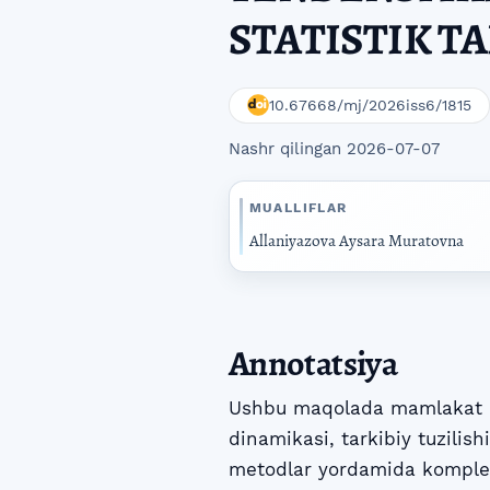
STATISTIK TA
10.67668/mj/2026iss6/1815
Nashr qilingan 2026-07-07
MUALLIFLAR
Allaniyazova Aysara Muratovna
Annotatsiya
Ushbu maqolada mamlakat hu
dinamikasi, tarkibiy tuzilish
metodlar yordamida komplek