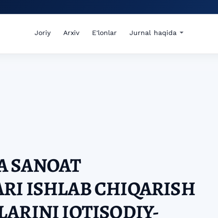
Joriy
Arxiv
E'lonlar
Jurnal haqida
 SANOAT
RI ISHLAB CHIQARISH
ARINI IQTISODIY-