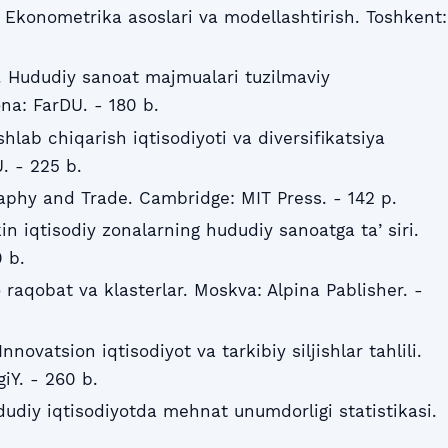
. Ekonometrika asoslari va modellashtirish. Toshkent:
). Hududiy sanoat majmualari tuzilmaviy
na: FarDU. - 180 b.
Ishlab chiqarish iqtisodiyoti va diversifikatsiya
. - 225 b.
raphy and Trade. Cambridge: MIT Press. - 142 p.
kin iqtisodiy zonalarning hududiy sanoatga taʼsiri.
 b.
o raqobat va klasterlar. Moskva: Alpina Pablisher. -
novatsion iqtisodiyot va tarkibiy siljishlar tahlili.
iY. - 260 b.
ududiy iqtisodiyotda mehnat unumdorligi statistikasi.