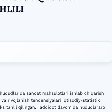
HLILI
dudlarida sanoat mahsulotlari ishlab chiqarish
i va rivojlanish tendensiyalari iqtisodiy-statistik
s tahlil qilingan. Tadqiqot davomida hududlararo