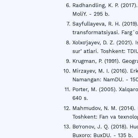
Radhandling, K. P. (2017)
MoliY. - 295 b.
Sayfullayeva, R. H. (2019
transformatsiyasi. Fargʻo
Xolxо‘jayev, D. Z. (2021). 
surʼatlari. Toshkent: TDIU
Krugman, P. (1991). Geog
Mirzayev, M. I. (2016). Er
Namangan: NamDU. - 150
Porter, M. (2005). Xalqar
640 s.
Mahmudov, N. M. (2014). In
Toshkent: Fan va texnolog
Bо‘ronov, J. Q. (2018). H
Buxoro: BuxDU. - 135 b.