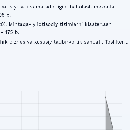
noat siyosati samaradorligini baholash mezonlari.
95 b.
). Mintaqaviy iqtisodiy tizimlarni klasterlash
 - 175 b.
chik biznes va xususiy tadbirkorlik sanoati. Toshkent: