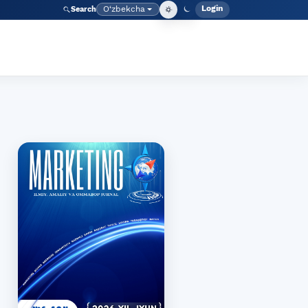
Login
O‘zbekcha
Search
Admin meny
Language