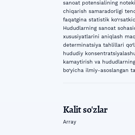
sanoat potensialining noteki
chiqarish samaradorligi ten
faqatgina statistik kо‘rsatki
Hududlarning sanoat sohasida
xususiyatlarini aniqlash maqs
determinatsiya tahlillari qо
hududiy konsentratsiyalashu
kamaytirish va hududlarning 
bо‘yicha ilmiy-asoslangan tak
Kalit so'zlar
Array