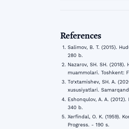
References
Salimov, B. T. (2015). Hud
280 b.
Nazarov, SH. SH. (2018). H
muammolari. Toshkent: Fa
Tо‘xtamishev, SH. A. (202
xususiyatlari. Samarqand
Eshonqulov, A. A. (2012). 
340 b.
Xerfindal, O. K. (1959). K
Progress. - 190 s.