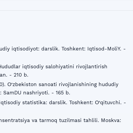
udiy iqtisodiyot: darslik. Toshkent: Iqtisod-MoliY. -
ududlar iqtisodiy salohiyatini rivojlantirish
n. - 210 b.
0). О‘zbekiston sanoati rivojlanishining hududiy
: SamDU nashriyoti. - 165 b.
Iqtisodiy statistika: darslik. Toshkent: О‘qituvchi. -
onsentratsiya va tarmoq tuzilmasi tahlili. Moskva: