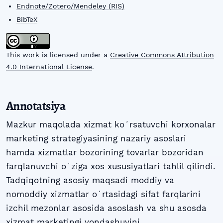
Endnote/Zotero/Mendeley (RIS)
BibTeX
This work is licensed under a
Creative Commons Attribution
4.0 International License
.
Annotatsiya
Mazkur maqolada xizmat koʻrsatuvchi korxonalar
marketing strategiyasining nazariy asoslari
hamda xizmatlar bozorining tovarlar bozoridan
farqlanuvchi oʻziga xos xususiyatlari tahlil qilindi.
Tadqiqotning asosiy maqsadi moddiy va
nomoddiy xizmatlar oʻrtasidagi sifat farqlarini
izchil mezonlar asosida asoslash va shu asosda
xizmat marketingi yondashuvini