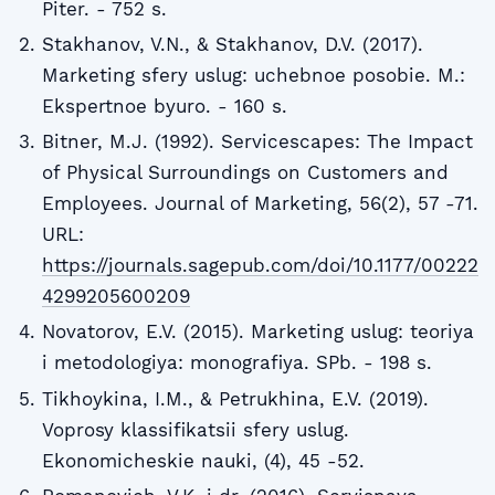
Piter. - 752 s.
Stakhanov, V.N., & Stakhanov, D.V. (2017).
Marketing sfery uslug: uchebnoe posobie. M.:
Ekspertnoe byuro. - 160 s.
Bitner, M.J. (1992). Servicescapes: The Impact
of Physical Surroundings on Customers and
Employees. Journal of Marketing, 56(2), 57 -71.
URL:
https://journals.sagepub.com/doi/10.1177/00222
4299205600209
Novatorov, E.V. (2015). Marketing uslug: teoriya
i metodologiya: monografiya. SPb. - 198 s.
Tikhoykina, I.M., & Petrukhina, E.V. (2019).
Voprosy klassifikatsii sfery uslug.
Ekonomicheskie nauki, (4), 45 -52.