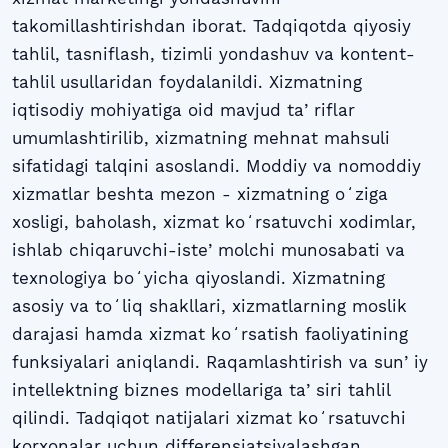
takomillashtirishdan iborat. Tadqiqotda qiyosiy
tahlil, tasniflash, tizimli yondashuv va kontent-
tahlil usullaridan foydalanildi. Xizmatning
iqtisodiy mohiyatiga oid mavjud taʼriflar
umumlashtirilib, xizmatning mehnat mahsuli
sifatidagi talqini asoslandi. Moddiy va nomoddiy
xizmatlar beshta mezon - xizmatning oʻziga
xosligi, baholash, xizmat koʻrsatuvchi xodimlar,
ishlab chiqaruvchi-isteʼmolchi munosabati va
texnologiya boʻyicha qiyoslandi. Xizmatning
asosiy va toʻliq shakllari, xizmatlarning moslik
darajasi hamda xizmat koʻrsatish faoliyatining
funksiyalari aniqlandi. Raqamlashtirish va sunʼiy
intellektning biznes modellariga taʼsiri tahlil
qilindi. Tadqiqot natijalari xizmat koʻrsatuvchi
korxonalar uchun differensiatsiyalashgan