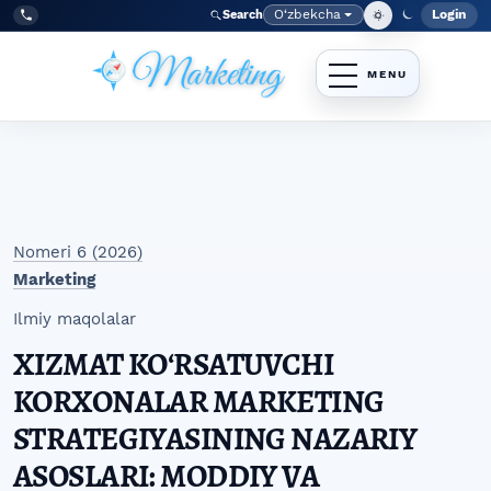
Skip to main navigation menu
Skip to main content
Skip to site footer
O‘zbekcha
Login
Search
Admin
Language
Tel:
+998977838464
Nomeri 6 (2026)
Marketing
Ilmiy maqolalar
XIZMAT KOʻRSATUVCHI
KORXONALAR MARKETING
STRATEGIYASINING NAZARIY
ASOSLARI: MODDIY VA