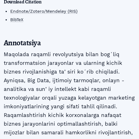
Download Citation
Endnote/Zotero/Mendeley (RIS)
BibTeX
Annotatsiya
Maqolada raqamli revolyutsiya bilan bogʻliq
transformatsion jarayonlar va ularning kichik
biznes rivojlanishiga taʼsiri koʻrib chiqiladi.
Ayniqsa, Big Data, ijtimoiy tarmoqlar, onlayn -
analitika va sunʼiy intellekt kabi raqamli
texnologiyalar orqali yuzaga kelayotgan marketing
imkoniyatlarining yangi sifati tahlil qilinadi.
Raqamlashtirish kichik korxonalarga nafaqat
biznes jarayonlarini optimallashtirish, balki
mijozlar bilan samarali hamkorlikni rivojlantirish,