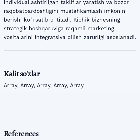
individuallashtirilgan takliflar yaratish va bozor
raqobatbardoshligini mustahkamlash imkonini
berishi koʻrsatib oʻtiladi. Kichik biznesning
strategik boshqaruviga raqamli marketing
vositalarini integratsiya qilish zarurligi asoslanadi.
Kalit so'zlar
Array
,
Array
,
Array
,
Array
,
Array
References