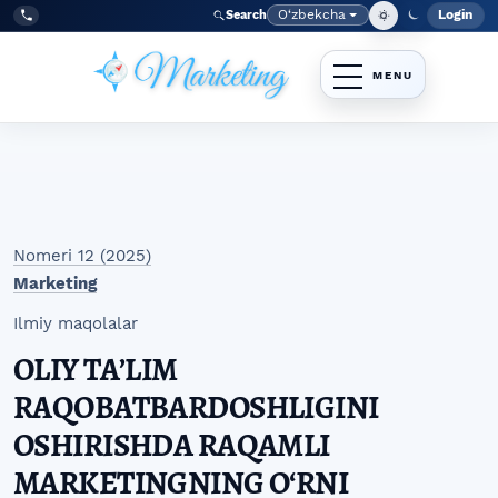
Skip to main navigation menu
Skip to main content
Skip to site footer
O‘zbekcha
Login
Search
Admin
Language
Tel:
+998977838464
Nomeri 12 (2025)
Marketing
Ilmiy maqolalar
OLIY TAʼLIM
RAQOBATBARDOSHLIGINI
OSHIRISHDA RAQAMLI
MARKETINGNING OʻRNI