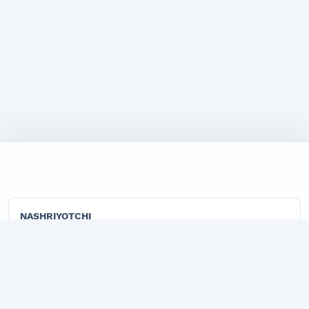
NASHRIYOTCHI
"TADBIRKOR VA ISHBILARMON" LLC
"Marketing" jurnalining rasmiy publisher tashkiloti.