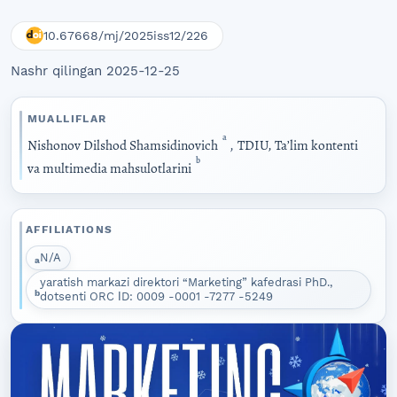
10.67668/mj/2025iss12/226
Nashr qilingan 2025-12-25
MUALLIFLAR
a
Nishonov Dilshod Shamsidinovich
,
TDIU, Taʼlim kontenti
b
va multimedia mahsulotlarini
AFFILIATIONS
N/A
a
yaratish markazi direktori “Marketing” kafedrasi PhD.,
b
dotsenti ORC ІD: 0009 -0001 -7277 -5249