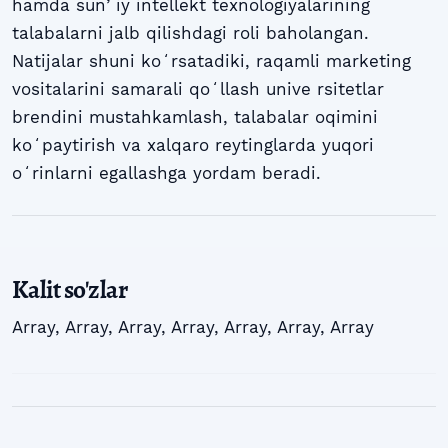
hamda sunʼiy intellekt texnologiyalarining
talabalarni jalb qilishdagi roli baholangan.
Natijalar shuni koʻrsatadiki, raqamli marketing
vositalarini samarali qoʻllash unive rsitetlar
brendini mustahkamlash, talabalar oqimini
koʻpaytirish va xalqaro reytinglarda yuqori
oʻrinlarni egallashga yordam beradi.
Kalit so'zlar
Array
,
Array
,
Array
,
Array
,
Array
,
Array
,
Array