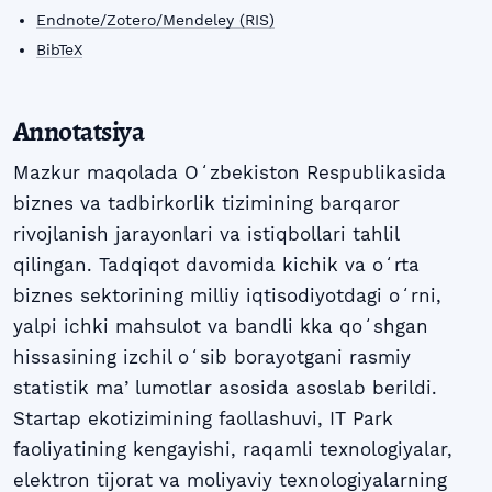
Endnote/Zotero/Mendeley (RIS)
BibTeX
Annotatsiya
Mazkur maqolada Oʻzbekiston Respublikasida
biznes va tadbirkorlik tizimining barqaror
rivojlanish jarayonlari va istiqbollari tahlil
qilingan. Tadqiqot davomida kichik va oʻrta
biznes sektorining milliy iqtisodiyotdagi oʻrni,
yalpi ichki mahsulot va bandli kka qoʻshgan
hissasining izchil oʻsib borayotgani rasmiy
statistik maʼlumotlar asosida asoslab berildi.
Startap ekotizimining faollashuvi, IT Park
faoliyatining kengayishi, raqamli texnologiyalar,
elektron tijorat va moliyaviy texnologiyalarning