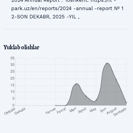
2024 Annual Report”. Toshkent. https://it -
park.uz/en/reports/2024 -annual -report № 1
2-SON DEKABR, 2025 -YIL ,
Yuklab olishlar