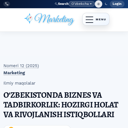
Skip to main navigation menu
Skip to main content
Skip to site footer
O‘zbekcha
Login
Search
Admin
Language
Tel:
+998977838464
Nomeri 12 (2025)
Marketing
Ilmiy maqolalar
OʻZBEKISTONDA BIZNES VA
TADBIRKORLIK: HOZIRGI HOLAT
VA RIVOJLANISH ISTIQBOLLARI