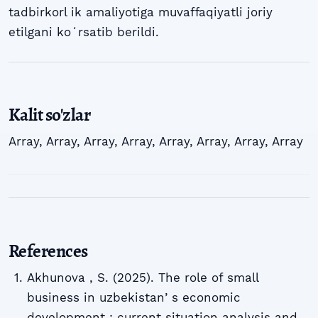
tadbirkorl ik amaliyotiga muvaffaqiyatli joriy
etilgani koʻrsatib berildi.
Kalit so'zlar
Array
,
Array
,
Array
,
Array
,
Array
,
Array
,
Array
,
Array
References
Akhunova , S. (2025). The role of small
business in uzbekistanʼs economic
development : current situation analysis and