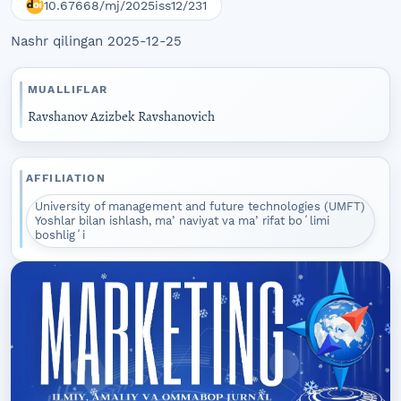
10.67668/mj/2025iss12/231
Nashr qilingan 2025-12-25
MUALLIFLAR
Ravshanov Azizbek Ravshanovich
AFFILIATION
University of management and future technologies (UMFT)
Yoshlar bilan ishlash, maʼnaviyat va maʼrifat boʻlimi
boshligʻi