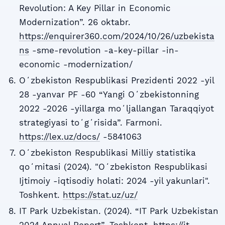
Revolution: A Key Pillar in Economic
Modernization”. 26 oktabr.
https://enquirer360.com/2024/10/26/uzbekista
ns
-sme-revolution -a-key-pillar -in-
economic -modernization/
Oʻzbekiston Respublikasi Prezidenti 2022 -yil
28 -yanvar PF -60 “Yangi Oʻzbekistonning
2022 -2026 -yillarga moʻljallangan Taraqqiyot
strategiyasi toʻgʻrisida”. Farmoni.
https://lex.uz/docs/
-5841063
Oʻzbekiston Respublikasi Milliy statistika
qoʻmitasi (2024). "Oʻzbekiston Respublikasi
Ijtimoiy -iqtisodiy holati: 2024 -yil yakunlari".
Toshkent.
https://stat.uz/uz/
IT Park Uzbekistan. (2024). “IT Park Uzbekistan