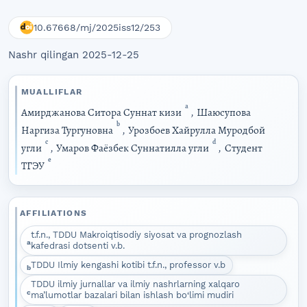
10.67668/mj/2025iss12/253
Nashr qilingan 2025-12-25
MUALLIFLAR
a
Амирджанова Ситора Суннат кизи
,
Шаюсупова
b
Наргиза Тургуновна
,
Урозбоев Хайрулла Муродбой
c
d
угли
,
Умаров Фаёзбек Суннатилла угли
,
Студент
e
ТГЭУ
AFFILIATIONS
t.f.n., TDDU Makroiqtisodiy siyosat va prognozlash
a
kafedrasi dotsenti v.b.
TDDU Ilmiy kengashi kotibi t.f.n., professor v.b
b
TDDU ilmiy jurnallar va ilmiy nashrlarning xalqaro
c
ma’lumotlar bazalari bilan ishlash bo‘limi mudiri