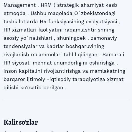
Management , HRM ) strategik ahamiyat kasb
etmoqda . Ushbu maqolada Oʻzbekistondagi
tashkilotlarda HR funksiyasining evolyutsiyasi ,
HR xizmatlari faoliyatini raqamlashtirishning
asosiy yoʻnalishlari , shuningdek , zamonaviy
tendensiyalar va kadrlar boshqaruvining
rivojlanish muammolari tahlil qilingan . Samarali
HR siyosati mehnat unumdorligini oshirishga ,
inson kapitalini rivojlantirishga va mamlakatning
barqaror ijtimoiy -iqtisodiy taraqqiyotiga xizmat
qilishi ko‘rsatib berilgan .
Kalit so'zlar