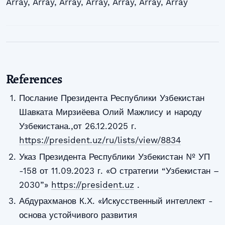
Array
,
Array
,
Array
,
Array
,
Array
,
Array
,
Array
References
Послание Президента Республики Узбекистан
Шавката Мирзиёева Олий Мажлису и народу
Узбекистана.,от 26.12.2025 г.
https://president.uz/ru/lists/view/8834
Указ Президента Республики Узбекистан № УП
-158 от 11.09.2023 г. «О стратегии “Узбекистан –
2030”»
https://president.uz
.
Абдурахманов К.Х. «Искусственный интеллект -
основа устойчивого развития