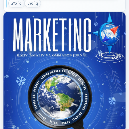
Yoʻq
Yoʻq
d
e