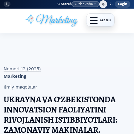
Skip to main navigation menu
Skip to main content
Skip to site footer
O‘zbekcha
Login
Search
Admin
Language
Tel:
+998977838464
Nomeri 12 (2025)
Marketing
Ilmiy maqolalar
UKRAYNA VA O‘ZBEKISTONDA
INNOVATSION FAOLIYATINI
RIVOJLANISH ISTIBBIYOTLARI:
ZAMONAVIY MAKINALAR.