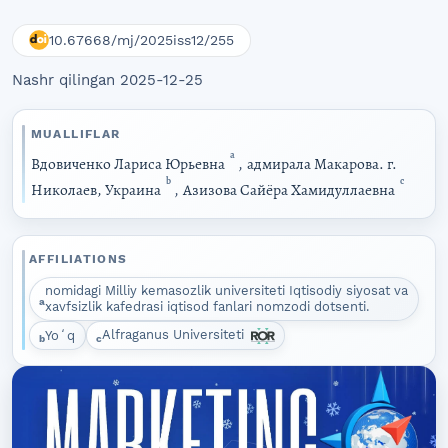
10.67668/mj/2025iss12/255
Nashr qilingan 2025-12-25
MUALLIFLAR
a
Вдовиченко Лариса Юрьевна
,
адмирала Макарова. г.
b
c
Николаев, Украина
,
Азизова Сайёра Хамидуллаевна
AFFILIATIONS
nomidagi Milliy kemasozlik universiteti Iqtisodiy siyosat va
a
xavfsizlik kafedrasi iqtisod fanlari nomzodi dotsenti.
Alfraganus Universiteti
Yoʻq
b
c