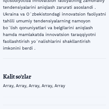
iqtisodiyotida innovatsion faoliyatning zamonaviy
tendensiyalarini aniqlash zarurati asoslandi .
Ukraina va Oʻzbekistondagi innovatsion faoliyatni
tahlili umumiy tendensiyalarning namoyon
boʻlish qonuniyatlari va belgilarini aniqlash
hamda mamlakatda innovatsion taraqqiyotni
faollashtirish yoʻnalishlarini shakllantirish
imkonini berdi .
Kalit so'zlar
Array
,
Array
,
Array
,
Array
,
Array