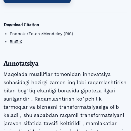
Download Citation
Endnote/Zotero/Mendeley (RIS)
BibTeX
Annotatsiya
Maqolada mualliflar tomonidan innovatsiya
sohasidagi hozirgi zamon inqilobi raqamlashtirish
bilan bogʻliq ekanligi borasida gipoteza ilgari
surilgandir . Raqamlashtirish koʻpchilik
tarmoqlar va biznesni transformatsiyasiga olib
keladi , shu sababdan raqamli transformatsiyani
jarayon sifatida tavsifi keltirildi , mamlakatlar