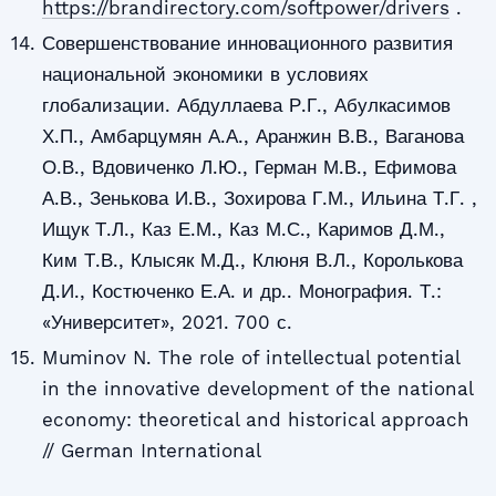
https://brandirectory.com/softpower/drivers
.
Совершенствование инновационного развития
национальной экономики в условиях
глобализации. Абдуллаева Р.Г., Абулкасимов
Х.П., Амбарцумян А.А., Аранжин В.В., Ваганова
О.В., Вдовиченко Л.Ю., Герман М.В., Ефимова
А.В., Зенькова И.В., Зохирова Г.М., Ильина Т.Г. ,
Ищук Т.Л., Каз Е.М., Каз М.С., Каримов Д.М.,
Ким Т.В., Клысяк М.Д., Клюня В.Л., Королькова
Д.И., Костюченко Е.А. и др.. Монография. Т.:
«Университет», 2021. 700 с.
Muminov N. The role of intellectual potential
in the innovative development of the national
economy: theoretical and historical approach
// German International