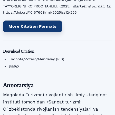
KORXONALARINING MEHMONLARNI QABUL QILISHGA
TAYYORLIGINI KO’PROQ TAHLILI. (2025).
Marketing Jurnali
,
12
.
https://doi.org/10.67668/mj/2025iss12/256
More Citation Formats
Download Citation
Endnote/Zotero/Mendeley (RIS)
BibTeX
Annotatsiya
Maqolada Turizmni rivojlantirish ilmiy -tadqiqot
instituti tomonidan «Sanoat turizmi:
Oʻzbekistonda rivojlanish tendensiyalari va