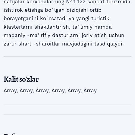
natijalar korxonalarning № 1 122 sanoat turizmida
ishtirok etishga boʻlgan qiziqishi ortib
borayotganini koʻrsatadi va yangi turistik
klasterlarni shakllantirish, taʼlimiy hamda
madaniy -maʼrifiy dasturlarni joriy etish uchun
zarur shart -sharoitlar mavjudligini tasdiqlaydi.
Kalit so'zlar
Array
,
Array
,
Array
,
Array
,
Array
,
Array