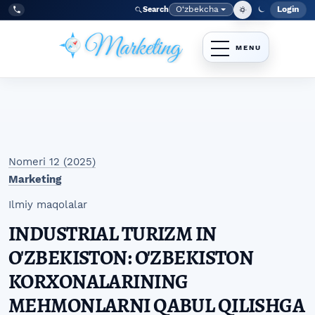
Skip to main navigation menu
Skip to main content
Skip to site footer
O‘zbekcha
Login
Search
Admin
Language
Tel:
+998977838464
Nomeri 12 (2025)
Marketing
Ilmiy maqolalar
INDUSTRIAL TURIZM IN
O'ZBEKISTON: O'ZBEKISTON
KORXONALARINING
MEHMONLARNI QABUL QILISHGA