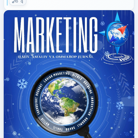
Yoʻq
d