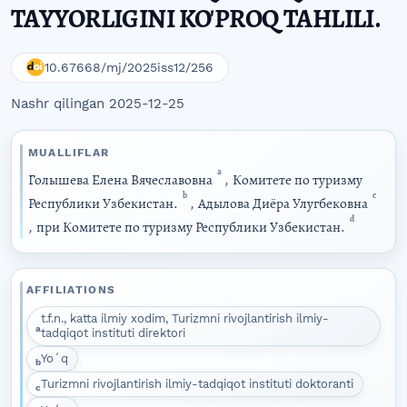
TAYYORLIGINI KO'PROQ TAHLILI.
10.67668/mj/2025iss12/256
Nashr qilingan 2025-12-25
MUALLIFLAR
a
Голышева Елена Вячеславовна
,
Комитете по туризму
b
c
Республики Узбекистан.
,
Адылова Диёра Улугбековна
d
,
при Комитете по туризму Республики Узбекистан.
AFFILIATIONS
t.f.n., katta ilmiy xodim, Turizmni rivojlantirish ilmiy-
a
tadqiqot instituti direktori
Yoʻq
b
Turizmni rivojlantirish ilmiy-tadqiqot instituti doktoranti
c