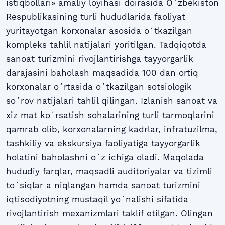
istiqbollari» amaliy loyihasi doirasida Oʻzbekiston
Respublikasining turli hududlarida faoliyat
yuritayotgan korxonalar asosida oʻtkazilgan
kompleks tahlil natijalari yoritilgan. Tadqiqotda
sanoat turizmini rivojlantirishga tayyorgarlik
darajasini baholash maqsadida 100 dan ortiq
korxonalar oʻrtasida oʻtkazilgan sotsiologik
soʻrov natijalari tahlil qilingan. Izlanish sanoat va
xiz mat koʻrsatish sohalarining turli tarmoqlarini
qamrab olib, korxonalarning kadrlar, infratuzilma,
tashkiliy va ekskursiya faoliyatiga tayyorgarlik
holatini baholashni oʻz ichiga oladi. Maqolada
hududiy farqlar, maqsadli auditoriyalar va tizimli
toʻsiqlar a niqlangan hamda sanoat turizmini
iqtisodiyotning mustaqil yoʻnalishi sifatida
rivojlantirish mexanizmlari taklif etilgan. Olingan