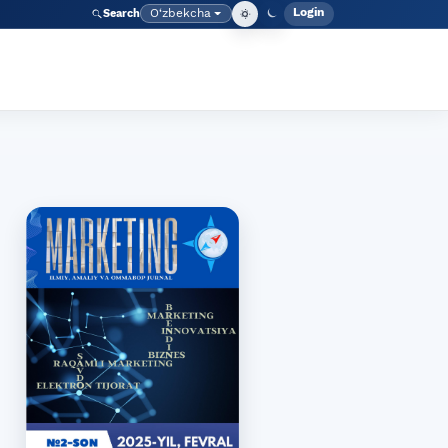
Login
O‘zbekcha
Search
Admin meny
Language