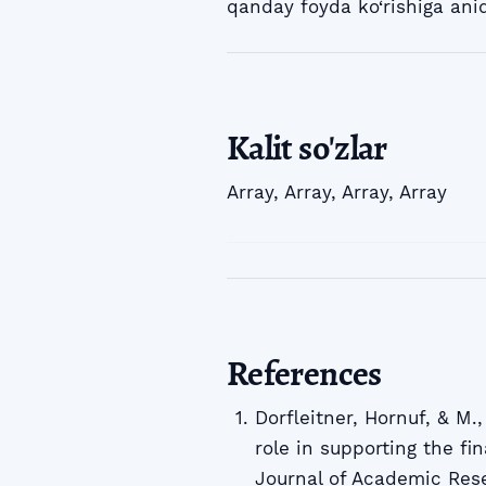
qanday foyda ko‘rishiga aniql
Kalit so'zlar
Array
,
Array
,
Array
,
Array
References
Dorfleitner, Hornuf, & M.,
role in supporting the fi
Journal of Academic Rese