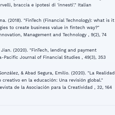
velli, braccia e ipotesi di 'innesti'." Italian
na. (2018). "FinTech (Financial Technology): what is it
ies to create business value in fintech way?"
 Innovation, Management and Technology , 9(2), 74
 Jian. (2020). "FinTech, lending and payment
a‐Pacific Journal of Financial Studies , 49(3), 353
onzález, & Abad Segura, Emilio. (2020). "La Realidad
reativo en la educación: Una revisión global."
evista de la Asociación para la Creatividad , 32, 164