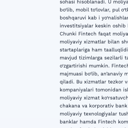
sohasi hisoblanadi. U moliya
bo‘lib, mobil to‘lovlar, pul o
boshqaruvi kab i yo‘nalishlar
investitsiyalar keskin oshi
Chunki Fintech faqat moliya
moliyaviy xizmatlar bilan s
startaplariga ham taalluqlidi
mavjud tizimlarga sezilarli t
o‘zgartirishi mumkin. Finte
majmuasi bo‘lib, an’anaviy m
qiladi. Bu xizmatlar tezkor 
kompaniyalari tomonidan is
moliyaviy xizmat ko‘rsatuvch
chakana va korporativ bank 
moliyaviy texnologiyalar tu
banklar hamda Fintech komp