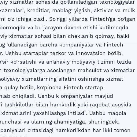
viy xizmatlar sohasida qo‘llaniladigan texnologiyalar
‘tkazmalari, kreditlar, mablag‘ yig‘ish, aktivlar va mulk
ni o‘z ichiga oladi. So‘nggi yillarda Fintech’ga bo‘lgan
b bormoqda va bu jarayon davom etishi kutilmoqda.
viy xizmatlar sohasi bilan cheklanib qolmay, balki
hug ‘ullanadigan barcha kompaniyalar va Fintech
r. Ushbu startaplar tezkor va innovatsion bo‘lib,
a’sir ko‘rsatishi va an’anaviy moliyaviy tizimni tezda
ch texnologiyalarga asoslangan mahsulot va xizmatlar
oliyaviy xizmatlarning sifatini oshirishga xizmat
va qulay bo‘lib, ko‘pincha Fintech startap
hlab chiqiladi. Ushbu k ompaniyalar mavjud
i tashkilotlar bilan hamkorlik yoki raqobat asosida
xizmatlarini yaxshilashga intiladi. Ushbu maqola
shunchasi va ularning ahamiyatiga, shuningdek,
aniyalari o‘rtasidagi hamkorlikdan har ikki tomon