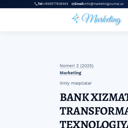
Skip to main navigation menu
Skip to main content
Skip to site footer
Tel:
+998977838464
Email:
info@marketingjournal.uz
Nomeri 2 (2025)
Marketing
Ilmiy maqolalar
BANK XIZMA
TRANSFORMAT
TEXNOLOGIY