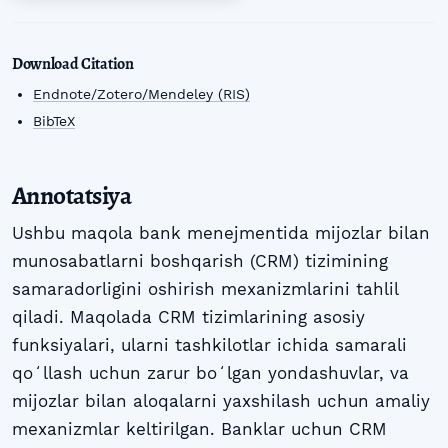
Download Citation
Endnote/Zotero/Mendeley (RIS)
BibTeX
Annotatsiya
Ushbu maqola bank menejmentida mijozlar bilan
munosabatlarni boshqarish (CRM) tizimining
samaradorligini oshirish mexanizmlarini tahlil
qiladi. Maqolada CRM tizimlarining asosiy
funksiyalari, ularni tashkilotlar ichida samarali
qoʻllash uchun zarur boʻlgan yondashuvlar, va
mijozlar bilan aloqalarni yaxshilash uchun amaliy
mexanizmlar keltirilgan. Banklar uchun CRM