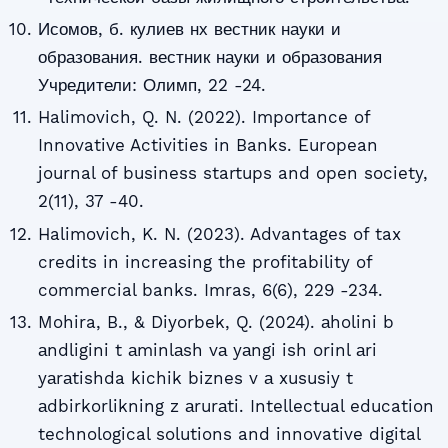
Исомов, б. кулиев нх вестник науки и
образования. вестник науки и образования
Учредители: Олимп, 22 -24.
Halimovich, Q. N. (2022). Importance of
Innovative Activities in Banks. European
journal of business startups and open society,
2(11), 37 -40.
Halimovich, K. N. (2023). Advantages of tax
credits in increasing the profitability of
commercial banks. Imras, 6(6), 229 -234.
Mohira, B., & Diyorbek, Q. (2024). аholini b
аndligini t аminlаsh vа yаngi ish orinl аri
yаrаtishda kichik biznes v а xususiy t
аdbirkorlikning z аrurаti. Intellectual education
technological solutions and innovative digital