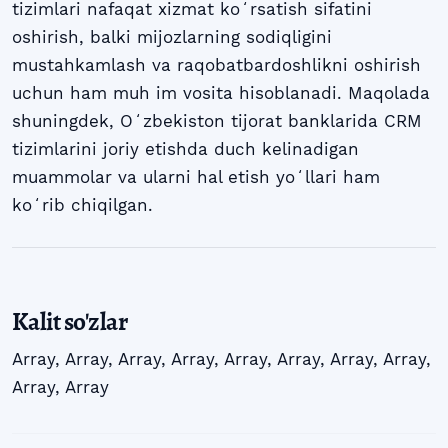
tizimlari nafaqat xizmat koʻrsatish sifatini
oshirish, balki mijozlarning sodiqligini
mustahkamlash va raqobatbardoshlikni oshirish
uchun ham muh im vosita hisoblanadi. Maqolada
shuningdek, Oʻzbekiston tijorat banklarida CRM
tizimlarini joriy etishda duch kelinadigan
muammolar va ularni hal etish yoʻllari ham
koʻrib chiqilgan.
Kalit so'zlar
Array
,
Array
,
Array
,
Array
,
Array
,
Array
,
Array
,
Array
,
Array
,
Array