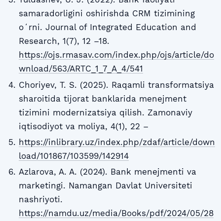
samaradorligini oshirishda CRM tizimining
oʻrni. Journal of Integrated Education and
Research, 1(7), 12 –18.
https://ojs.rmasav.com/index.php/ojs/article/do
wnload/563/ARTC_1_7_A_4/541
Choriyev, T. S. (2025). Raqamli transformatsiya
sharoitida tijorat banklarida menejment
tizimini modernizatsiya qilish. Zamonaviy
iqtisodiyot va moliya, 4(1), 22 –
https://inlibrary.uz/index.php/zdaf/article/down
load/101867/103599/142914
Azlarova, A. A. (2024). Bank menejmenti va
marketingi. Namangan Davlat Universiteti
nashriyoti.
https://namdu.uz/media/Books/pdf/2024/05/28