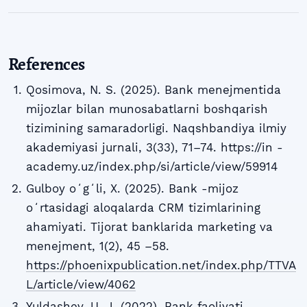
References
Qosimova, N. S. (2025). Bank menejmentida
mijozlar bilan munosabatlarni boshqarish
tizimining samaradorligi. Naqshbandiya ilmiy
akademiyasi jurnali, 3(33), 71–74. https://in -
academy.uz/index.php/si/article/view/59914
Gulboy oʻgʻli, X. (2025). Bank -mijoz
oʻrtasidagi aloqalarda CRM tizimlarining
ahamiyati. Tijorat banklarida marketing va
menejment, 1(2), 45 –58.
https://phoenixpublication.net/index.php/TTVA
L/article/view/4062
Yuldashev, U. J. (2022). Bank faoliyati