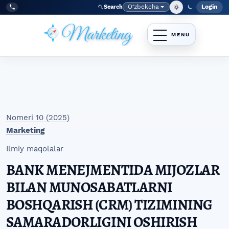
Skip to main navigation menu
Skip to main content
Skip to site footer
O‘zbekcha
Login
Search
Admin
Language
Tel:
+998977838464
Nomeri 10 (2025)
Marketing
Ilmiy maqolalar
BANK MENEJMENTIDA MIJOZLAR
BILAN MUNOSABATLARNI
BOSHQARISH (CRM) TIZIMINING
SAMARADORLIGINI OSHIRISH