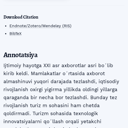
Download Citation
Endnote/Zotero/Mendeley (RIS)
BibTeX
Annotatsiya
Ijtimoiy hayotga XXI asr axborotlar asri boʻlib
kirib keldi. Mamlakatlar oʻrtasida axborot
almashinuvi yuqori darajada tezlashdi, iqtisodiy
rivojlanish oxirgi yigirma yillikda oldingi yillarga
qaraganda bir necha bor tezlashdi. Bunday tez
rivojlanish turiz m sohasini ham chetda
qoldirmadi. Turizm sohasida texnologik
innovatsiyalarni qoʻllash orqali yetakchi