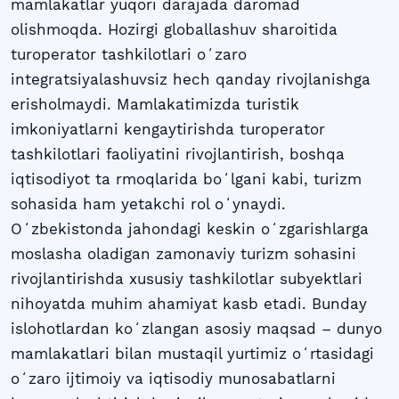
mamlakatlar yuqori darajada daromad
olishmoqda. Hozirgi globallashuv sharoitida
turoperator tashkilotlari oʻzaro
integratsiyalashuvsiz hech qanday rivojlanishga
erisholmaydi. Mamlakatimizda turistik
imkoniyatlarni kengaytirishda turoperator
tashkilotlari faoliyatini rivojlantirish, boshqa
iqtisodiyot ta rmoqlarida boʻlgani kabi, turizm
sohasida ham yetakchi rol oʻynaydi.
Oʻzbekistonda jahondagi keskin oʻzgarishlarga
moslasha oladigan zamonaviy turizm sohasini
rivojlantirishda xususiy tashkilotlar subyektlari
nihoyatda muhim ahamiyat kasb etadi. Bunday
islohotlardan koʻzlangan asosiy maqsad – dunyo
mamlakatlari bilan mustaqil yurtimiz oʻrtasidagi
oʻzaro ijtimoiy va iqtisodiy munosabatlarni