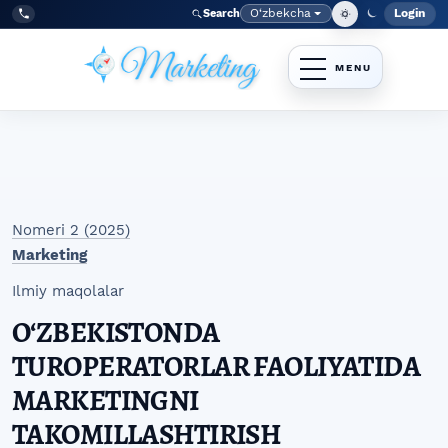
Skip to main navigation menu
Skip to main content
Skip to site footer
O‘zbekcha
Login
Search
Admin
Language
Tel:
+998977838464
Nomeri 2 (2025)
Marketing
Ilmiy maqolalar
OʻZBEKISTONDA
TUROPERATORLAR FAOLIYATIDA
MARKETINGNI
TAKOMILLASHTIRISH