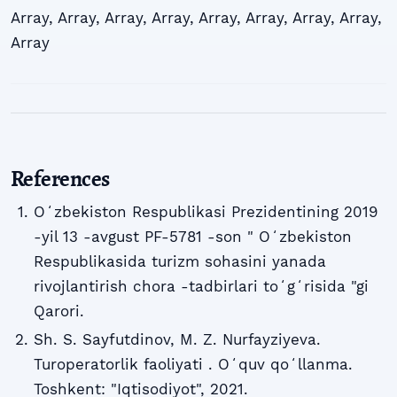
Array
,
Array
,
Array
,
Array
,
Array
,
Array
,
Array
,
Array
,
Array
References
Oʻzbekiston Respublikasi Prezidentining 2019
-yil 13 -avgust PF-5781 -son " Oʻzbekiston
Respublikasida turizm sohasini yanada
rivojlantirish chora -tadbirlari toʻgʻrisida "gi
Qarori.
Sh. S. Sayfutdinov, M. Z. Nurfayziyeva.
Turoperatorlik faoliyati . Oʻquv qoʻllanma.
Toshkent: "Iqtisodiyot", 2021.