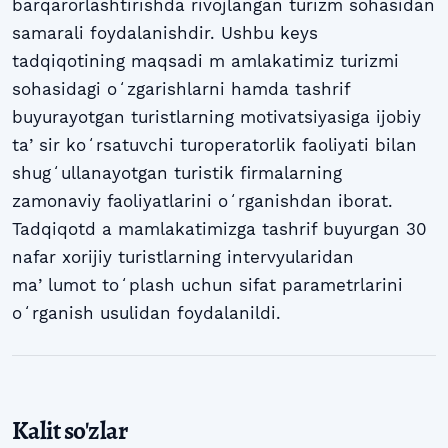
barqarorlashtirishda rivojlangan turizm sohasidan
samarali foydalanishdir. Ushbu keys
tadqiqotining maqsadi m amlakatimiz turizmi
sohasidagi oʻzgarishlarni hamda tashrif
buyurayotgan turistlarning motivatsiyasiga ijobiy
taʼsir koʻrsatuvchi turoperatorlik faoliyati bilan
shugʻullanayotgan turistik firmalarning
zamonaviy faoliyatlarini oʻrganishdan iborat.
Tadqiqotd a mamlakatimizga tashrif buyurgan 30
nafar xorijiy turistlarning intervyularidan
maʼlumot toʻplash uchun sifat parametrlarini
oʻrganish usulidan foydalanildi.
Kalit so'zlar