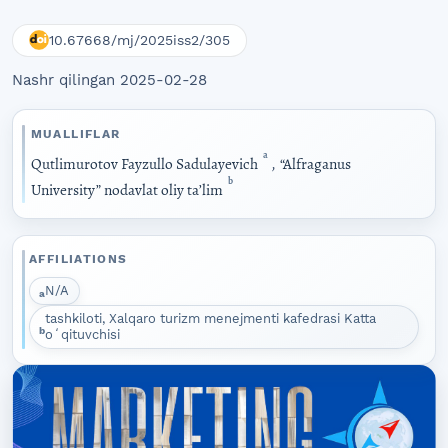
10.67668/mj/2025iss2/305
Nashr qilingan 2025-02-28
MUALLIFLAR
a
Qutlimurotov Fayzullo Sadulayevich
,
“Alfraganus
b
University” nodavlat oliy taʼlim
AFFILIATIONS
N/A
a
tashkiloti, Xalqaro turizm menejmenti kafedrasi Katta
b
oʻqituvchisi