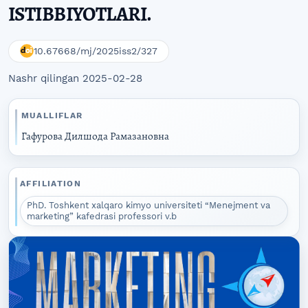
ISTIBBIYOTLARI.
10.67668/mj/2025iss2/327
Nashr qilingan 2025-02-28
MUALLIFLAR
Гафурова Дилшода Рамазановна
AFFILIATION
PhD. Toshkent xalqaro kimyo universiteti “Menejment va
marketing” kafedrasi professori v.b