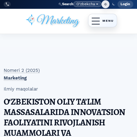
Skip to main navigation menu
Skip to main content
Skip to site footer
O‘zbekcha
Login
Search
Admin
Language
Tel:
+998977838464
Nomeri 2 (2025)
Marketing
Ilmiy maqolalar
O‘ZBEKISTON OLIY TA’LIM
MASSASALARIDA INNOVATSION
FAOLIYATINI RIVOJLANISH
MUAMMOLARI VA