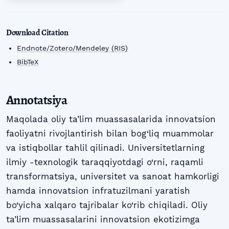
Download Citation
Endnote/Zotero/Mendeley (RIS)
BibTeX
Annotatsiya
Maqolada oliy ta’lim muassasalarida innovatsion
faoliyatni rivojlantirish bilan bog‘liq muammolar
va istiqbollar tahlil qilinadi. Universitetlarning
ilmiy -texnologik taraqqiyotdagi o‘rni, raqamli
transformatsiya, universitet va sanoat hamkorligi
hamda innovatsion infratuzilmani yaratish
bo‘yicha xalqaro tajribalar ko‘rib chiqiladi. Oliy
ta’lim muassasalarini innovatsion ekotizimga