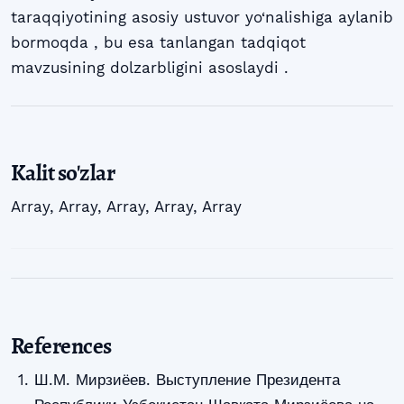
taraqqiyotining asosiy ustuvor yo‘nalishiga aylanib
bormoqda , bu esa tanlangan tadqiqot
mavzusining dolzarbligini asoslaydi .
Kalit so'zlar
Array
,
Array
,
Array
,
Array
,
Array
References
Ш.М. Мирзиёев. Выступление Президента