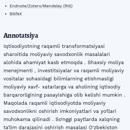
Endnote/Zotero/Mendeley (RIS)
BibTeX
Annotatsiya
Iqtisodiyotning raqamli transformatsiyasi
sharoitida moliyaviy savodxonlik masalalari
alohida ahamiyat kasb etmoqda . Shaxsiy moliya
menejmenti , investitsiyalar va raqamli moliyaviy
vositalar sohasidagi bilimlarning etishmasligi
moliyaviy xavf- xatarlarga va aholining iqtisodiy
barqarorligining pasayishiga olib kelishi mumkin .
Maqolada raqamli iqtisodiyotda moliyaviy
savodxonlikni oshirish imkoniyatlari va yo‘llari
muhokama qilinadi . So‘nggi paytlarda xalqning
ta’lim darajasini oshirish masalasi O‘zbekiston