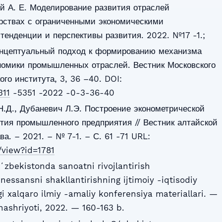
ий А. Е. Моделирование развития отраслей
рствах с ограниченными экономическими
 тенденции и перспективы развития. 2022. №17 -1.;
онцептуальный подход к формированию механизма
номики промышленных отраслей. Вестник Московского
го института, 3, 36 –40. DOI:
311
-5351 -2022 -0-3-36-40
Н.Д., Дубаневич Л.Э. Построение эконометрической
тия промышленного предприятия // Вестник алтайской
а. – 2021. – № 7-1. – С. 61 -71 URL:
e/view?id=1781
ʻzbekistonda sanoatni rivojlantirish
enessansni shakllantirishning ijtimoiy -iqtisodiy
xalqaro ilmiy -amaliy konferensiya materiallari. —
 nashriyoti, 2022. — 160-163 b.