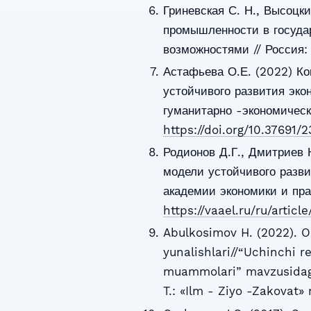
Гриневская С. Н., Высоцк
промышленности в госуда
возможностями // Россия:
Астафьева О.Е. (2022) К
устойчивого развития эко
гуманитарно -экономическо
https://doi.org/10.37691/2
Родионов Д.Г., Дмитриев 
модели устойчивого разви
академии экономики и прав
https://vaael.ru/ru/articl
Abulkosimov H. (2022). O
yunalishlari//“Uchinchi r
muammolari” mavzusidagi 
T.: «Ilm - Ziyo -Zakovat»