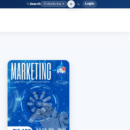
Login
O‘zbekcha
Search
Admin meny
Language