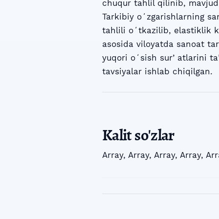
chuqur tahlil qilinib, mavj
Tarkibiy oʻzgarishlarning sa
tahlili oʻtkazilib, elastiklik
asosida viloyatda sanoat tar
yuqori oʻsish surʼatlarini 
tavsiyalar ishlab chiqilgan.
Kalit so'zlar
Array
,
Array
,
Array
,
Array
,
Arr