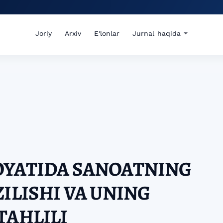
Joriy
Arxiv
E'lonlar
Jurnal haqida
OYATIDA SANOATNING
ZILISHI VA UNING
TAHLILI