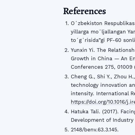
References
Oʻzbekiston Respublikasi
yillarga moʻljallangan Ya
toʻgʻrisida”gi PF-60 sonl
Yunxin Yi. The Relations
Growth in China — An Em
Conferences 275, 01009 
Cheng G., Shi Y., Zhou H.,
technology innovation an
intensity. International
https://doi.org/10.1016/j.i
Hatuka Tali. (2017). Faci
Development of Industry i
2148/benv.63.3.145.