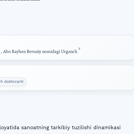
b
,
Abu Rayhon Beruniy nomidagi Urganch
ch doktoranti
yatida sanoatning tarkibiy tuzilishi dinamikasi