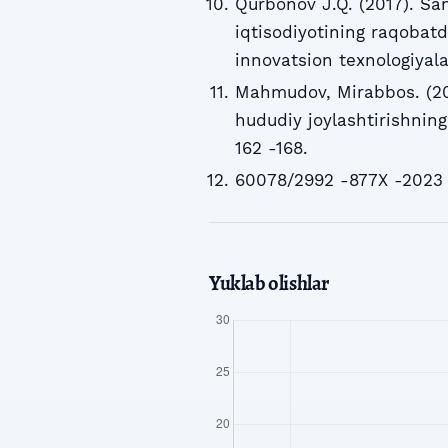
Qurbonov J.Q. (2017). Sa
iqtisodiyotining raqobatdo
innovatsion texnologiyala
Mahmudov, Mirabbos. (20
hududiy joylashtirishning 
162 -168.
60078/2992 -877X -2023 
Yuklab olishlar