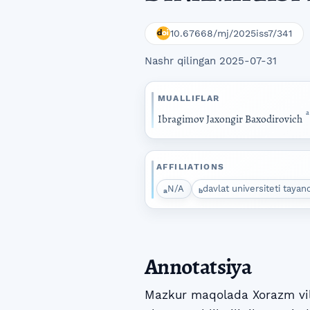
10.67668/mj/2025iss7/341
Nashr qilingan 2025-07-31
MUALLIFLAR
a
Ibragimov Jaxongir Baxodirovich
AFFILIATIONS
N/A
davlat universiteti tayan
a
b
Annotatsiya
Mazkur maqolada Xorazm vilo