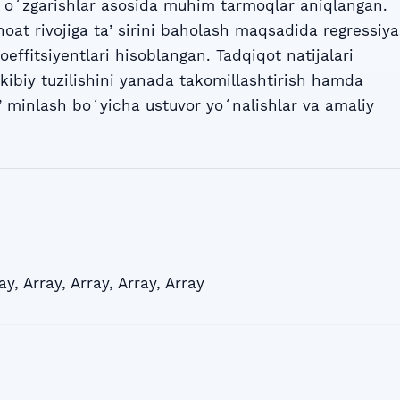
ud oʻzgarishlar asosida muhim tarmoqlar aniqlangan.
noat rivojiga taʼsirini baholash maqsadida regressiya
 koeffitsiyentlari hisoblangan. Tadqiqot natijalari
kibiy tuzilishini yanada takomillashtirish hamda
taʼminlash boʻyicha ustuvor yoʻnalishlar va amaliy
ay
,
Array
,
Array
,
Array
,
Array