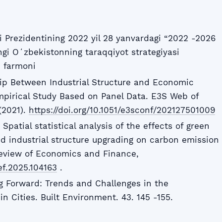
 Prezidentining 2022 yil 28 yanvardagi “2022 -2026
ngi Oʻzbekistonning taraqqiyot strategiyasi
i farmoni
hip Between Industrial Structure and Economic
pirical Study Based on Panel Data. E3S Web of
(2021).
https://doi.org/10.1051/e3sconf/202127501009
 Spatial statistical analysis of the effects of green
d industrial structure upgrading on carbon emission
 Review of Economics and Finance,
ref.2025.104163
.
ng Forward: Trends and Challenges in the
n Cities. Built Environment. 43. 145 -155.