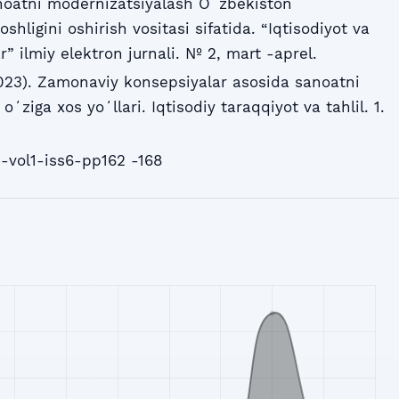
noatni modernizatsiyalash Oʻzbekiston
shligini oshirish vositasi sifatida. “Iqtisodiyot va
r” ilmiy elektron jurnali. № 2, mart -aprel.
23). Zamonaviy konsepsiyalar asosida sanoatni
oʻziga xos yoʻllari. Iqtisodiy taraqqiyot va tahlil. 1.
-vol1-iss6-pp162 -168