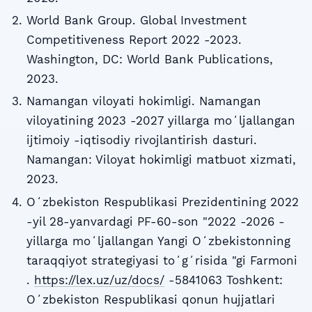
World Bank Group. Global Investment
Competitiveness Report 2022 -2023.
Washington, DC: World Bank Publications,
2023.
Namangan viloyati hokimligi. Namangan
viloyatining 2023 -2027 yillarga moʻljallangan
ijtimoiy -iqtisodiy rivojlantirish dasturi.
Namangan: Viloyat hokimligi matbuot xizmati,
2023.
Oʻzbekiston Respublikasi Prezidentining 2022
-yil 28-yanvardagi PF-60-son "2022 -2026 -
yillarga moʻljallangan Yangi Oʻzbekistonning
taraqqiyot strategiyasi toʻgʻrisida "gi Farmoni
.
https://lex.uz/uz/docs/
-5841063 Toshkent:
Oʻzbekiston Respublikasi qonun hujjatlari