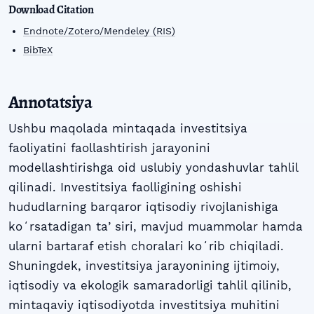
Download Citation
Endnote/Zotero/Mendeley (RIS)
BibTeX
Annotatsiya
Ushbu maqolada mintaqada investitsiya
faoliyatini faollashtirish jarayonini
modellashtirishga oid uslubiy yondashuvlar tahlil
qilinadi. Investitsiya faolligining oshishi
hududlarning barqaror iqtisodiy rivojlanishiga
koʻrsatadigan taʼsiri, mavjud muammolar hamda
ularni bartaraf etish choralari koʻrib chiqiladi.
Shuningdek, investitsiya jarayonining ijtimoiy,
iqtisodiy va ekologik samaradorligi tahlil qilinib,
mintaqaviy iqtisodiyotda investitsiya muhitini