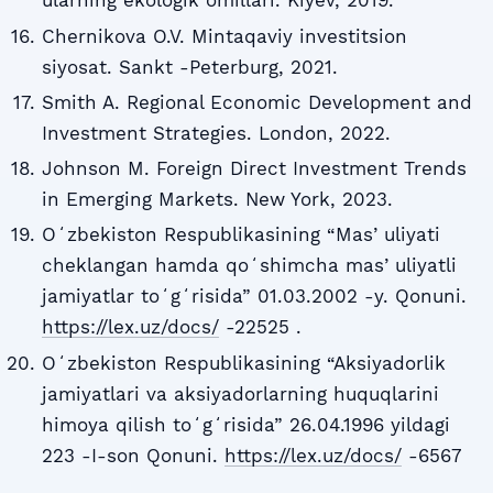
ularning ekologik omillari. Kiyev, 2019.
Chernikova O.V. Mintaqaviy investitsion
siyosat. Sankt -Peterburg, 2021.
Smith A. Regional Economic Development and
Investment Strategies. London, 2022.
Johnson M. Foreign Direct Investment Trends
in Emerging Markets. New York, 2023.
Oʻzbekiston Respublikasining “Masʼuliyati
cheklangan hamda qoʻshimcha masʼuliyatli
jamiyatlar toʻgʻrisida” 01.03.2002 -y. Qonuni.
https://lex.uz/docs/
-22525 .
Oʻzbekiston Respublikasining “Aksiyadorlik
jamiyatlari va aksiyadorlarning huquqlarini
himoya qilish toʻgʻrisida” 26.04.1996 yildagi
223 -I-son Qonuni.
https://lex.uz/docs/
-6567