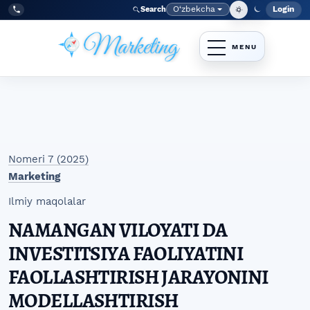
Skip to main navigation menu
Skip to main content
Skip to site footer
O‘zbekcha
Login
Search
Admin
Language
Tel:
+998977838464
Nomeri 7 (2025)
Marketing
Ilmiy maqolalar
NAMANGAN VILOYATI DA
INVESTITSIYA FAOLIYATINI
FAOLLASHTIRISH JARAYONINI
MODELLASHTIRISH