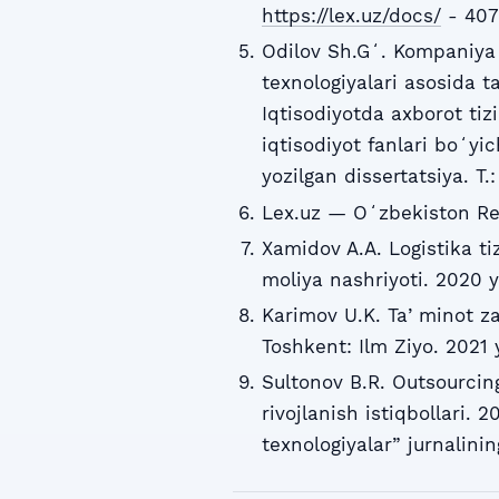
https://lex.uz/docs/
- 407
Odilov Sh.Gʻ. Kompaniya 
texnologiyalari asosida t
Iqtisodiyotda axborot tizi
iqtisodiyot fanlari boʻyic
yozilgan dissertatsiya. T.:
Lex.uz — Oʻzbekiston Res
Xamidov A.A. Logistika ti
moliya nashriyoti. 2020 y
Karimov U.K. Taʼminot za
Toshkent: Ilm Ziyo. 2021 
Sultonov B.R. Outsourcing
rivojlanish istiqbollari. 
texnologiyalar” jurnalinin