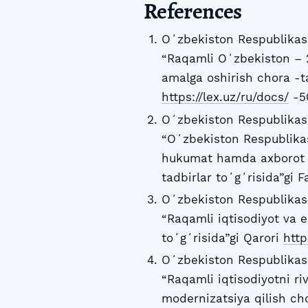
References
Oʻzbekiston Respublikasi
“Raqamli Oʻzbekiston – 2
amalga oshirish chora -ta
https://lex.uz/ru/docs/
-5
Oʻzbekiston Respublikasi
“Oʻzbekiston Respublikas
hukumat hamda axborot ti
tadbirlar toʻgʻrisida”gi 
Oʻzbekiston Respublikasi
“Raqamli iqtisodiyot va e
toʻgʻrisida”gi Qarori
http
Oʻzbekiston Respublikasi
“Raqamli iqtisodiyotni r
modernizatsiya qilish cho