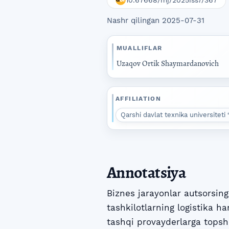
10.67668/mj/2025iss7/367
Nashr qilingan 2025-07-31
MUALLIFLAR
Uzaqov Ortik Shaymardanovich
AFFILIATION
Qarshi davlat texnika universiteti “
Annotatsiya
Biznes jarayonlar autsorsin
tashkilotlarning logistika h
tashqi provayderlarga topsh