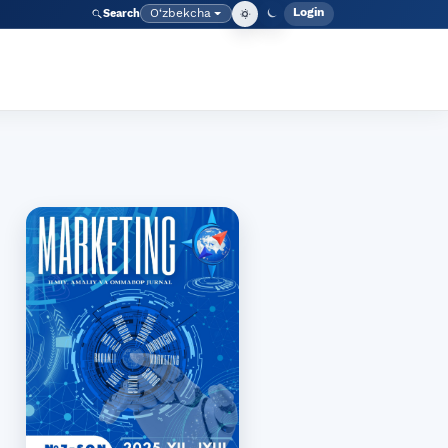
Login
O‘zbekcha
Search
Admin meny
Language