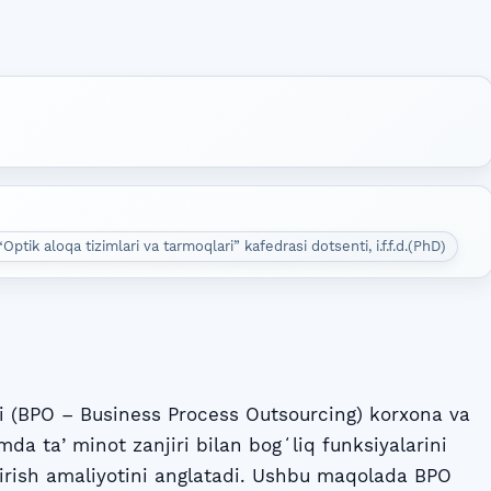
Optik aloqa tizimlari va tarmoqlari” kafedrasi dotsenti, i.f.f.d.(PhD)
gi (BPO – Business Process Outsourcing) korxona va
amda taʼminot zanjiri bilan bogʻliq funksiyalarini
irish amaliyotini anglatadi. Ushbu maqolada BPO