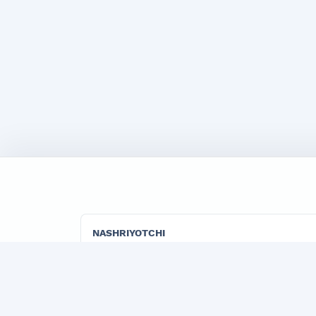
NASHRIYOTCHI
"TADBIRKOR VA ISHBILARMON" LLC
"Marketing" jurnalining rasmiy publisher tashk