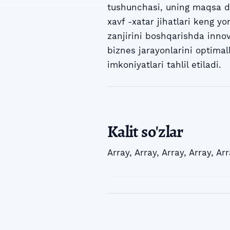
tushunchasi, uning maqsa d v
xavf -xatar jihatlari keng yo
zanjirini boshqarishda innov
biznes jarayonlarini optima
imkoniyatlari tahlil etiladi.
Kalit so'zlar
Array
,
Array
,
Array
,
Array
,
Arr