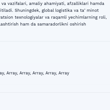
a vazifalari, amaliy ahamiyati, afzalliklari hamda
ritiladi. Shuningdek, global logistika va taʼminot
atsion texnologiyalar va raqamli yechimlarning roli,
llashtirish ham da samaradorlikni oshirish
ay
,
Array
,
Array
,
Array
,
Array
,
Array