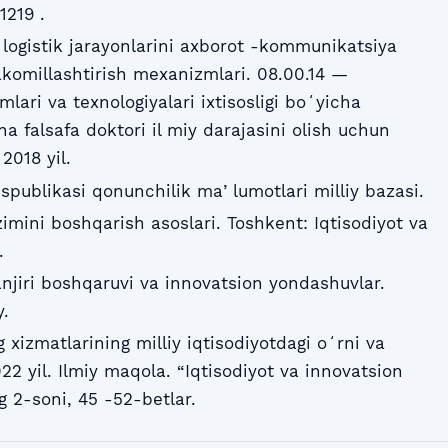
1219 .
logistik jarayonlarini axborot -kommunikatsiya
akomillashtirish mexanizmlari. 08.00.14 —
mlari va texnologiyalari ixtisosligi boʻyicha
ha falsafa doktori il miy darajasini olish uchun
 2018 yil.
publikasi qonunchilik maʼlumotlari milliy bazasi.
zimini boshqarish asoslari. Toshkent: Iqtisodiyot va
.
njiri boshqaruvi va innovatsion yondashuvlar.
y.
 xizmatlarining milliy iqtisodiyotdagi oʻrni va
2022 yil. Ilmiy maqola. “Iqtisodiyot va innovatsion
g 2-soni, 45 -52-betlar.