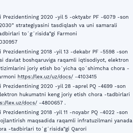
 Prezidentining 2020 -yil 5 -oktyabr PF -6079 -son
030” strategiyasini tasdiqlash va uni samarali
dbirlari toʻgʻrisida”gi Farmoni
030957
 Prezidentining 2018 -yil 13 -dekabr PF -5598 -son
i davlat boshqaruviga raqamli iqtisodiyot, elektron
zimlarini joriy etish boʻyicha qoʻshimcha chora -
Farmoni
https://lex.uz/uz/docs/
-4103415
 Prezidentining 2020 -yil 28 -aprel PQ -4699 -son
lektron hukumatni keng joriy etish chora -tadbirlari
s://lex.uz/docs/
-4800657 .
 Prezidentining 2018 -yil 11 -noyabr PQ -4022 -son
ivojlantirish maqsadida raqamli infratuzilmani yanada
ra -tadbirlari toʻgʻrisida”gi Qarori