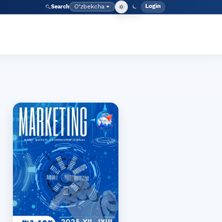
Login
O‘zbekcha
Search
Admin meny
Language