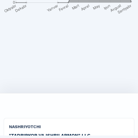
NASHRIYOTCHI
"TADBIRKOR VA ISHBILARMON" LLC