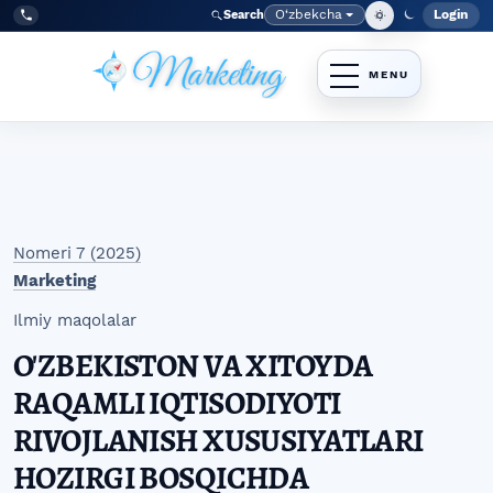
Skip to main navigation menu
Skip to main content
Skip to site footer
O‘zbekcha
Login
Search
Admin
Language
Tel:
+998977838464
Nomeri 7 (2025)
Marketing
Ilmiy maqolalar
O'ZBEKISTON VA XITOYDA
RAQAMLI IQTISODIYOTI
RIVOJLANISH XUSUSIYATLARI
HOZIRGI BOSQICHDA