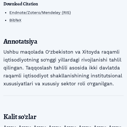
Download Citation
Endnote/Zotero/Mendeley (RIS)
BibTeX
Annotatsiya
Ushbu maqolada O‘zbekiston va Xitoyda raqamli
iqtisodiyotning so‘nggi yillardagi rivojlanishi tahlil
qilingan. Taqqoslash tahlili asosida ikki davlatda
raqamli iqtisodiyot shakllanishining institutsional
xususiyatlari va xususiy sektor roli o‘rganilgan.
Kalit so'zlar