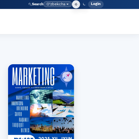
Login
O‘zbekcha
Search
Admin meny
Language