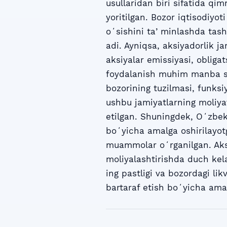
usullaridan biri sifatida qi
yoritilgan. Bozor iqtisodiyo
oʻsishini taʼminlashda tashq
adi. Ayniqsa, aksiyadorlik ja
aksiyalar emissiyasi, obliga
foydalanish muhim manba sif
bozorining tuzilmasi, funksiy
ushbu jamiyatlarning moliyav
etilgan. Shuningdek, Oʻzbek
boʻyicha amalga oshirilayot
muammolar oʻrganilgan. Aksi
moliyalashtirishda duch kela
ing pastligi va bozordagi likv
bartaraf etish boʻyicha amali