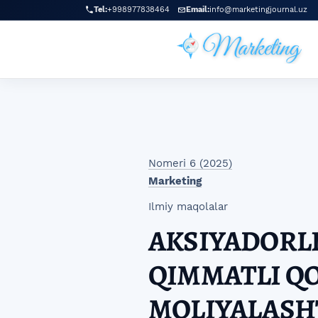
Skip to main navigation menu
Skip to main content
Skip to site footer
Tel:
+998977838464
Email:
info@marketingjournal.uz
Nomeri 6 (2025)
Marketing
Ilmiy maqolalar
AKSIYADORLI
QIMMATLI QO
MOLIYALASH