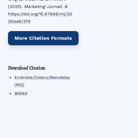
(2025).
Marketing Jurnali
,
6
.
https://doi.org/10.67668/mj/20
25iss6/379
More Citation Formats
Download Citation
Endnote/Zotero/Mendeley
(RIS)
BibTeX