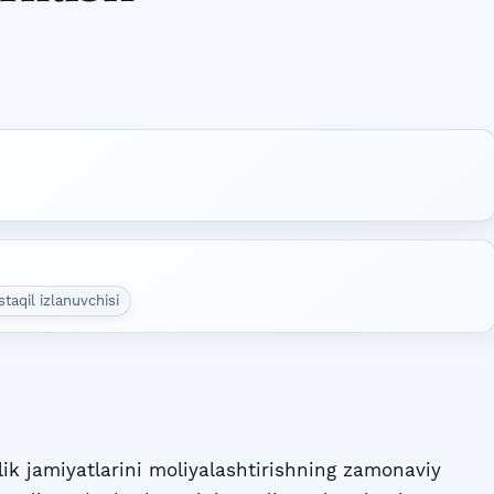
taqil izlanuvchisi
k jamiyatlarini moliyalashtirishning zamonaviy