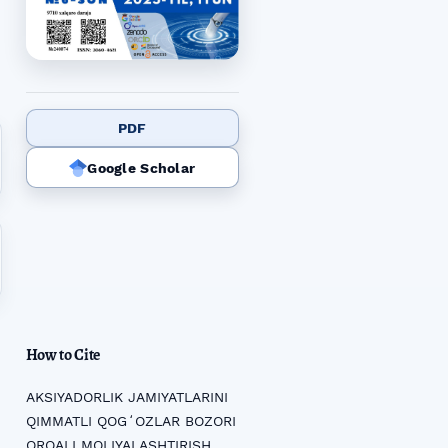
PDF
Google Scholar
How to Cite
AKSIYADORLIK JAMIYATLARINI
QIMMATLI QOGʻOZLAR BOZORI
ORQALI MOLIYALASHTIRISH.