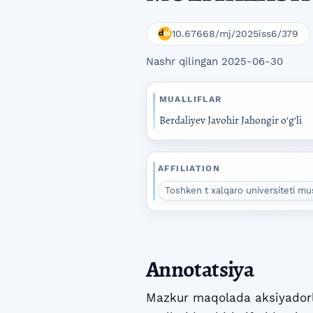
10.67668/mj/2025iss6/379
Nashr qilingan 2025-06-30
MUALLIFLAR
Berdaliyev Javohir Jahongir oʻgʻli
AFFILIATION
Toshken t xalqaro universiteti mus
Annotatsiya
Mazkur maqolada aksiyadorli