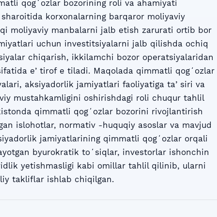
mmatli qogʻozlar bozorining roli va ahamiyati
ti sharoitida korxonalarning barqaror moliyaviy
i moliyaviy manbalarni jalb etish zarurati ortib bor
miyatlari uchun investitsiyalarni jalb qilishda ochiq
tsiyalar chiqarish, ikkilamchi bozor operatsiyalaridan
atida eʼtirof e tiladi. Maqolada qimmatli qogʻozlar
alari, aksiyadorlik jamiyatlari faoliyatiga taʼsiri va
iy mustahkamligini oshirishdagi roli chuqur tahlil
istonda qimmatli qogʻozlar bozorini rivojlantirish
gan islohotlar, normativ -huquqiy asoslar va mavjud
yadorlik jamiyatlarining qimmatli qogʻozlar orqali
yotgan byurokratik toʻsiqlar, investorlar ishonchin
idlik yetishmasligi kabi omillar tahlil qilinib, ularni
y takliflar ishlab chiqilgan.