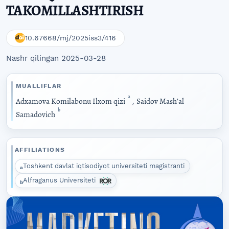
TAKOMILLASHTIRISH
10.67668/mj/2025iss3/416
Nashr qilingan 2025-03-28
MUALLIFLAR
a
Adxamova Komilabonu Ilxom qizi
,
Saidov Mashʼal
b
Samadovich
AFFILIATIONS
Toshkent davlat iqtisodiyot universiteti magistranti
a
Alfraganus Universiteti
b