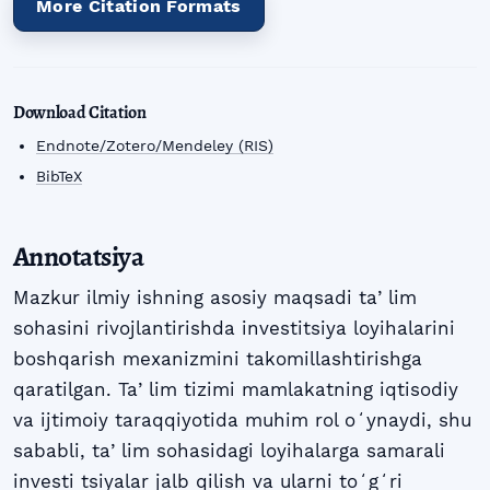
More Citation Formats
Download Citation
Endnote/Zotero/Mendeley (RIS)
BibTeX
Annotatsiya
Mazkur ilmiy ishning asosiy maqsadi taʼlim
sohasini rivojlantirishda investitsiya loyihalarini
boshqarish mexanizmini takomillashtirishga
qaratilgan. Taʼlim tizimi mamlakatning iqtisodiy
va ijtimoiy taraqqiyotida muhim rol oʻynaydi, shu
sababli, taʼlim sohasidagi loyihalarga samarali
investi tsiyalar jalb qilish va ularni toʻgʻri