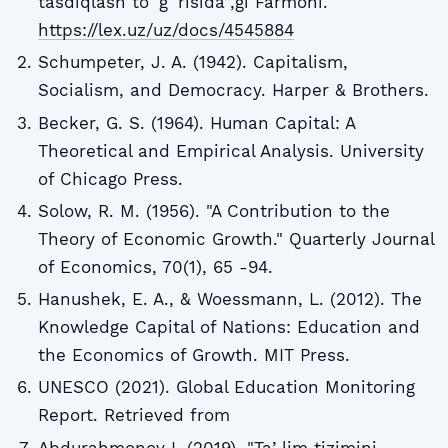
tasdiqlash toʻgʻrisida”,gi Farmoni.
https://lex.uz/uz/docs/4545884
Schumpeter, J. A. (1942). Capitalism,
Socialism, and Democracy. Harper & Brothers.
Becker, G. S. (1964). Human Capital: A
Theoretical and Empirical Analysis. University
of Chicago Press.
Solow, R. M. (1956). "A Contribution to the
Theory of Economic Growth." Quarterly Journal
of Economics, 70(1), 65 -94.
Hanushek, E. A., & Woessmann, L. (2012). The
Knowledge Capital of Nations: Education and
the Economics of Growth. MIT Press.
UNESCO (2021). Global Education Monitoring
Report. Retrieved from
Abdurahmonov I. (2019). "Taʼlim tizimini