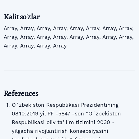
Kalit so'zlar
Array
,
Array
,
Array
,
Array
,
Array
,
Array
,
Array
,
Array
,
Array
,
Array
,
Array
,
Array
,
Array
,
Array
,
Array
,
Array
,
Array
,
Array
,
Array
,
Array
References
Oʻzbekiston Respublikasi Prezidentining
08.10.2019 yil PF -5847 -son “Oʻzbekiston
Respublikasi oliy taʼlim tizimini 2030 -
yilgacha rivojlantirish konsepsiyasini