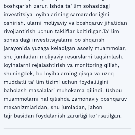
boshqarish zarur. Ishda taʼlim sohasidagi
investitsiya loyihalarining samaradorligini
oshirish, ularni moliyaviy va boshqaruv jihatidan
rivojlantirish uchun takliflar keltirilgan.Taʼlim
sohasidagi investitsiyalarni bo shqarish
jarayonida yuzaga keladigan asosiy muammolar,
shu jumladan moliyaviy resurslarni taqsimlash,
loyihalarni rejalashtirish va monitoring qilish,
shuningdek, bu loyihalarning qisqa va uzoq
muddatli taʼlim tizimi uchun foydaliligini
baholash masalalari muhokama qilindi. Ushbu
muammolarni hal qilishda zamonaviy boshqaruv
mexanizmlaridan, shu jumladan, jahon
tajribasidan foydalanish zarurligi koʻrsatilgan.