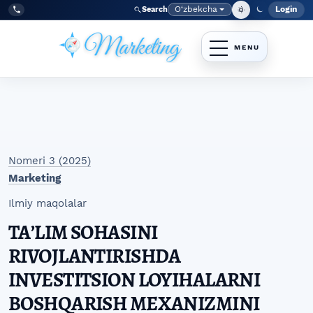
Skip to main navigation menu
Skip to main content
Skip to site footer
O‘zbekcha
Login
Search
Admin
Language
Tel:
+998977838464
Nomeri 3 (2025)
Marketing
Ilmiy maqolalar
TAʼLIM SOHASINI
RIVOJLANTIRISHDA
INVESTITSION LOYIHALARNI
BOSHQARISH MEXANIZMINI