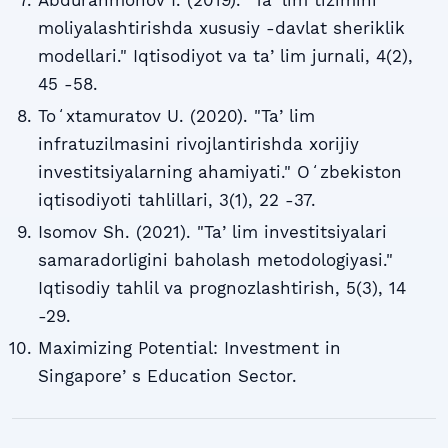
moliyalashtirishda xususiy -davlat sheriklik
modellari." Iqtisodiyot va taʼlim jurnali, 4(2),
45 -58.
Toʻxtamuratov U. (2020). "Taʼlim
infratuzilmasini rivojlantirishda xorijiy
investitsiyalarning ahamiyati." Oʻzbekiston
iqtisodiyoti tahlillari, 3(1), 22 -37.
Isomov Sh. (2021). "Taʼlim investitsiyalari
samaradorligini baholash metodologiyasi."
Iqtisodiy tahlil va prognozlashtirish, 5(3), 14
-29.
Maximizing Potential: Investment in
Singaporeʼs Education Sector.