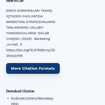
How to Cite
KIMYO KORXONALARI TASHQI
IQTISODIY FAOLIYATIDA
i
MARKETING STRATEGIYALARINI
TANLASHNING USLUBIY
YONDASHUVLARINI ISHLAB
CHIQISH. (2025).
Marketing
Jurnali
,
3
.
https://doi.org/10.67668/mj/20
25iss3/418
More Citation Formats
Download Citation
Endnote/Zotero/Mendeley
(RIS)