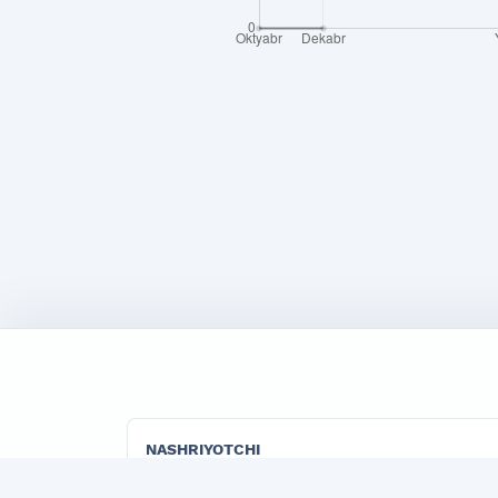
NASHRIYOTCHI
"TADBIRKOR VA ISHBILARMON" LLC