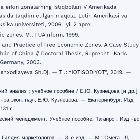
a erkin zonalarning istiqbollari // Amerikada
yasida taqdim etilgan maqola, Lotin Amerikasi va
ksika universiteti, 2006 -yil 2 aprel.
ic zones. M.: FUAinform, 1999.
and Practice of Free Economic Zones: A Case Study
blic of China // Doctoral Thesis, Ruprecht -Karls
, Germany, 2003.
ashxodjayeva Sh.Dj. — T .: “IQTISODIYOT”, 2019. —
ий анализ : учебное пособие / Е.Ю. Кузнецова [и др.]
 -ра экон. наук Е.Ю. Кузнецова. — Екатеринбург: Изд
131 с.
еский менеджмент. Учебное пособие. Таганрог: Изд -во
г Гилдия маркетологов. — 3-е изд. — М.: Омега -Л,