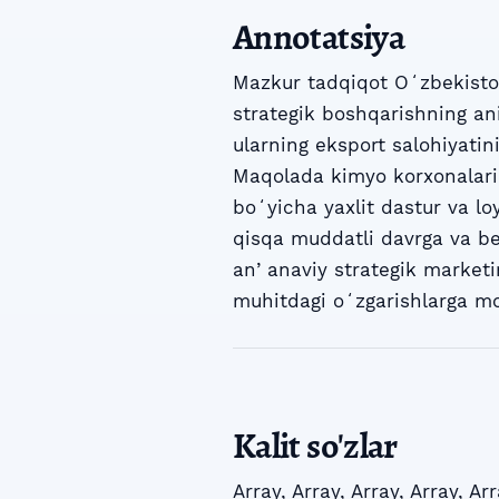
Annotatsiya
Mazkur tadqiqot Oʻzbekiston
strategik boshqarishning ani
ularning eksport salohiyatin
Maqolada kimyo korxonalarin
boʻyicha yaxlit dastur va loy
qisqa muddatli davrga va be
anʼanaviy strategik marketi
muhitdagi oʻzgarishlarga mo
Kalit so'zlar
Array
,
Array
,
Array
,
Array
,
Arr