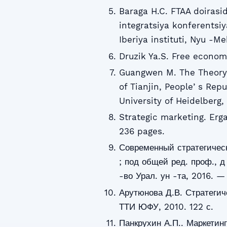
Baraga H.C. FTAA doirasid
integratsiya konferentsi
Iberiya instituti, Nyu -Me
Druzik Ya.S. Free econom
Guangwen M. The Theory 
of Tianjin, Peopleʼs Repu
University of Heidelberg
Strategic marketing. Erg
236 pages.
Современный стратегическ
; под общей ред. проф., д
-во Урал. ун -та, 2016. — 
Арутюнова Д.В. Стратегич
ТТИ ЮФУ, 2010. 122 с.
Панкрухин А.П.. Маркетин