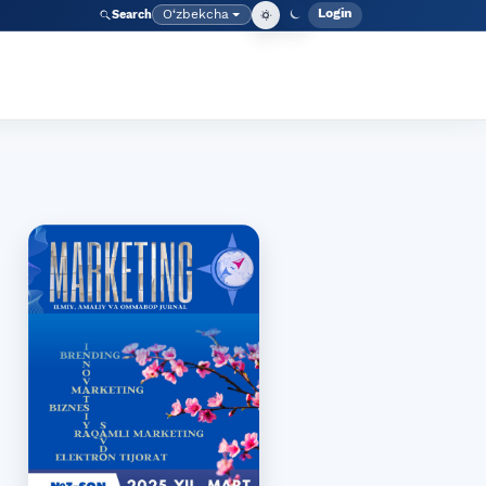
Login
O‘zbekcha
Search
Admin meny
Language