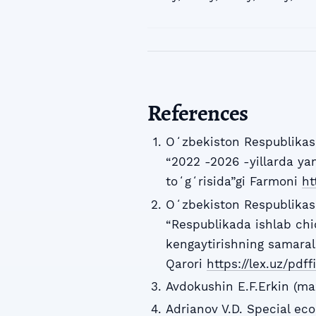
References
Oʻzbekiston Respublikasi
“2022 -2026 -yillarda yan
toʻgʻrisida”gi Farmoni
ht
Oʻzbekiston Respublikasi
“Respublikada ishlab chiq
kengaytirishning samarali
Qarori
https://lex.uz/pdf
Avdokushin E.F.Erkin (max
Adrianov V.D. Special ec