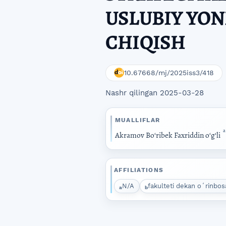
USLUBIY YO
CHIQISH
10.67668/mj/2025iss3/418
Nashr qilingan 2025-03-28
MUALLIFLAR
a
Akramov Boʻribek Faxriddin oʻgʻli
AFFILIATIONS
N/A
fakulteti dekan oʻrinbos
a
b