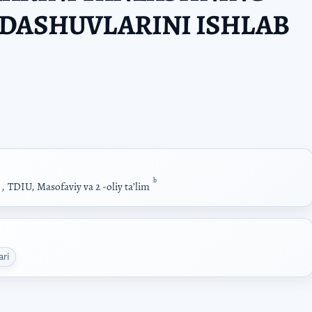
NDASHUVLARINI ISHLAB
b
,
TDIU, Masofaviy va 2 -oliy taʼlim
ari