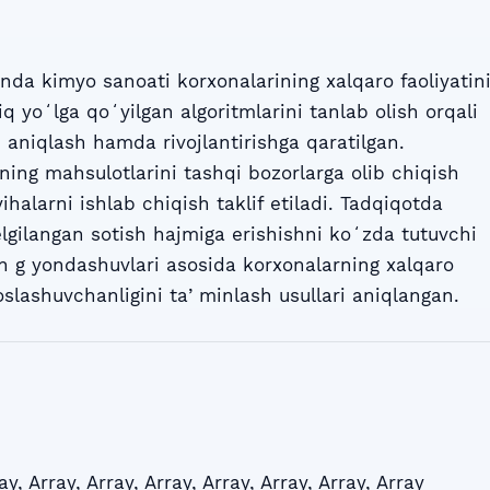
da kimyo sanoati korxonalarining xalqaro faoliyatin
q yoʻlga qoʻyilgan algoritmlarini tanlab olish orqali
i aniqlash hamda rivojlantirishga qaratilgan.
ing mahsulotlarini tashqi bozorlarga olib chiqish
ihalarni ishlab chiqish taklif etiladi. Tadqiqotda
lgilangan sotish hajmiga erishishni koʻzda tutuvchi
n g yondashuvlari asosida korxonalarning xalqaro
slashuvchanligini taʼminlash usullari aniqlangan.
ay
,
Array
,
Array
,
Array
,
Array
,
Array
,
Array
,
Array