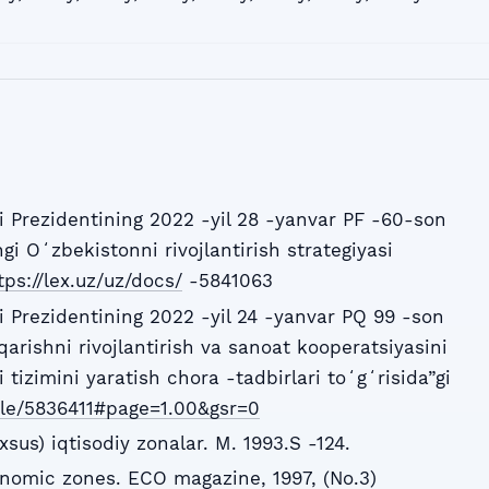
 Prezidentining 2022 -yil 28 -yanvar PF -60-son
gi Oʻzbekistonni rivojlantirish strategiyasi
tps://lex.uz/uz/docs/
-5841063
 Prezidentining 2022 -yil 24 -yanvar PQ 99 -son
arishni rivojlantirish va sanoat kooperatsiyasini
 tizimini yaratish chora -tadbirlari toʻgʻrisida”gi
file/5836411#page=1.00&gsr=0
sus) iqtisodiy zonalar. M. 1993.S -124.
onomic zones. ECO magazine, 1997, (No.3)