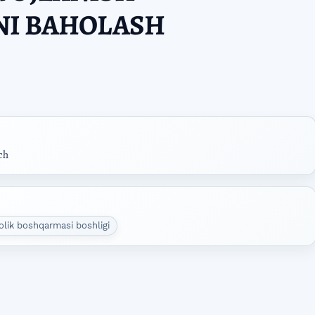
NI BAHOLASH
ch
lik boshqarmasi boshligi