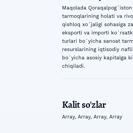
Maqolada Qoraqalpogʻiston 
tarmoqlarining holati va rivo
qishloq xoʻjaligi sohasiga z
eksporti va importi koʻrsatki
turlari boʻyicha sanoat tar
resurslarining iqtisodiy nafl
boʻyicha asosiy kapitalga ki
chiqiladi.
Kalit so'zlar
Array
,
Array
,
Array
,
Array