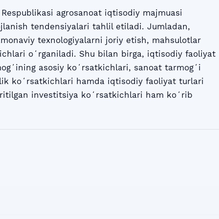
Respublikasi agrosanoat iqtisodiy majmuasi
jlanish tendensiyalari tahlil etiladi. Jumladan,
amonaviy texnologiyalarni joriy etish, mahsulotlar
chlari oʻrganiladi. Shu bilan birga, iqtisodiy faoliyat
mogʻining asosiy koʻrsatkichlari, sanoat tarmogʻi
ilik koʻrsatkichlari hamda iqtisodiy faoliyat turlari
ritilgan investitsiya koʻrsatkichlari ham koʻrib