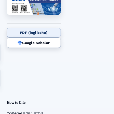
PDF (inglizcha)
Google Scholar
How to Cite
QORAQALPOGʻISTON