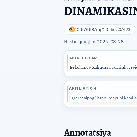
DINAMIKASI
10.67668/mj/2025iss3/423
Nashr qilingan 2025-03-28
MUALLIFLAR
Bekchanov Xalmurza Tursinbayevi
AFFILIATION
Qoraqalpogʻiston Respublikami so
Annotatsiya