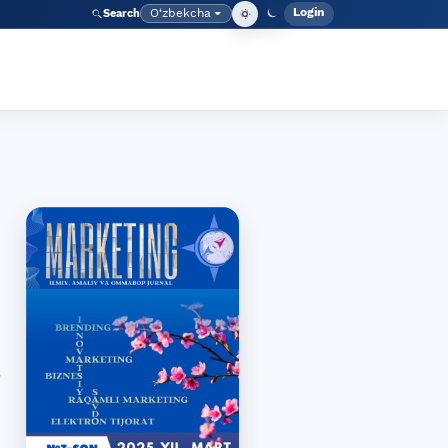
Login
O‘zbekcha
Search
Admin meny
Language