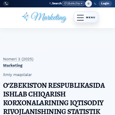
Skip to main navigation menu
Skip to main content
Skip to site footer
O‘zbekcha
Login
Search
Admin
Language
Tel:
+998977838464
Nomeri 3 (2025)
Marketing
Ilmiy maqolalar
OʻZBEKISTON RESPUBLIKASIDA
ISHLAB CHIQARISH
KORXONALARINING IQTISODIY
RIVOJLANISHINING STATISTIK