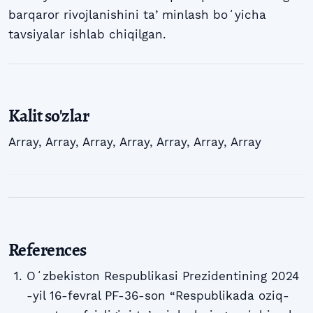
barqaror rivojlanishini taʼminlash boʻyicha
tavsiyalar ishlab chiqilgan.
Kalit so'zlar
Array
,
Array
,
Array
,
Array
,
Array
,
Array
,
Array
References
Oʻzbekiston Respublikasi Prezidentining 2024
-yil 16-fevral PF-36-son “Respublikada oziq-