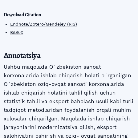
Download Citation
Endnote/Zotero/Mendeley (RIS)
BibTeX
Annotatsiya
Ushbu maqolada Oʻzbekiston sanoat
korxonalarida ishlab chiqarish holati oʻrganilgan.
Oʻzbekiston oziq-ovqat sanoati korxonalarida
ishlab chiqarish holatini tahlil qilish uchun
statistik tahlil va ekspert baholash usuli kabi turli
tadqiqot metodlaridan foydalanish orqali muhim
xulosalar chiqarilgan. Maqolada ishlab chiqarish
jarayonlarini modernizatsiya qilish, eksport
salohiyatini oshirish va oziq- ovqat sanoatining