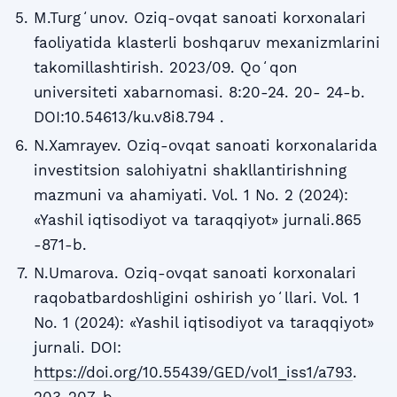
M.Turgʻunov. Oziq-ovqat sanoati korxonalari
faoliyatida klasterli boshqaruv mexanizmlarini
takomillashtirish. 2023/09. Qoʻqon
universiteti xabarnomasi. 8:20-24. 20- 24-b.
DOI:10.54613/ku.v8i8.794 .
N.Xаmrаyеv. Oziq-ovqat sanoati korxonalarida
investitsion salohiyatni shakllantirishning
mazmuni va ahamiyati. Vol. 1 No. 2 (2024):
«Yashil iqtisodiyot va taraqqiyot» jurnali.865
-871-b.
N.Umarova. Oziq-ovqat sanoati korxonalari
raqobatbardoshligini oshirish yoʻllari. Vol. 1
No. 1 (2024): «Yashil iqtisodiyot va taraqqiyot»
jurnali. DOI:
https://doi.org/10.55439/GED/vol1_iss1/a793
.