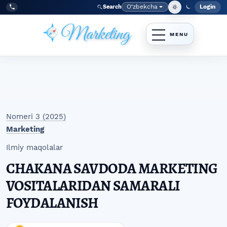
Skip to main navigation menu
Skip to main content
Skip to site footer
O‘zbekcha
Login
Search
Admin
Language
Tel:
+998977838464
Nomeri 3 (2025)
Marketing
Ilmiy maqolalar
CHAKANA SAVDODA MARKETING
VOSITALARIDAN SAMARALI
FOYDALANISH