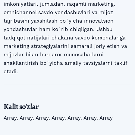
imkoniyatlari, jumladan, raqamli marketing,
omnichannel savdo yondashuvlari va mijoz
tajribasini yaxshilash boʻyicha innovatsion
yondashuvlar ham koʻrib chiqilgan. Ushbu
tadqiqot natijalari chakana savdo korxonalariga
marketing strategiyalarini samarali joriy etish va
mijozlar bilan barqaror munosabatlarni
shakllantirish boʻyicha amaliy tavsiyalarni taklif
etadi.
Kalit so'zlar
Array
,
Array
,
Array
,
Array
,
Array
,
Array
,
Array