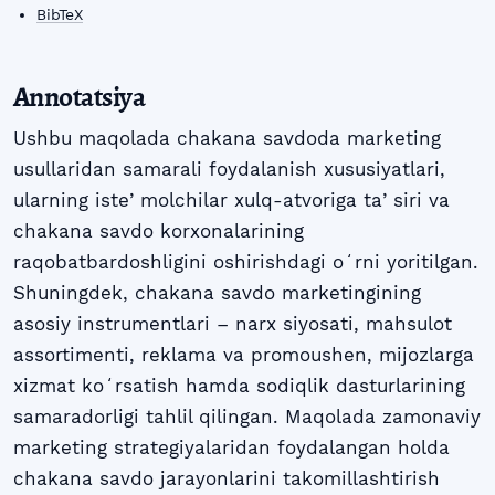
BibTeX
Annotatsiya
Ushbu maqolada chakana savdoda marketing
usullaridan samarali foydalanish xususiyatlari,
ularning isteʼmolchilar xulq-atvoriga taʼsiri va
chakana savdo korxonalarining
raqobatbardoshligini oshirishdagi oʻrni yoritilgan.
Shuningdek, chakana savdo marketingining
asosiy instrumentlari – narx siyosati, mahsulot
assortimenti, reklama va promoushen, mijozlarga
xizmat koʻrsatish hamda sodiqlik dasturlarining
samaradorligi tahlil qilingan. Maqolada zamonaviy
marketing strategiyalaridan foydalangan holda
chakana savdo jarayonlarini takomillashtirish