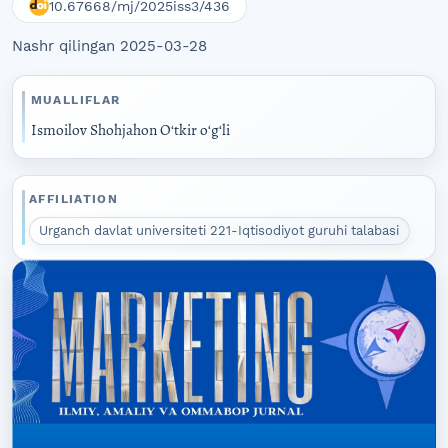
10.67668/mj/2025iss3/436
Nashr qilingan 2025-03-28
MUALLIFLAR
Ismoilov Shohjahon Oʻtkir oʻgʻli
AFFILIATION
Urganch davlat universiteti 221-Iqtisodiyot guruhi talabasi