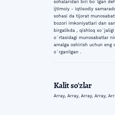
sohalaridan biri boʻlgan deh
ijtimoiy - iqtisodiy samarad
sohasi da tijorat munosabat
bozori imkoniyatlari dan sam
birgalikda , qishloq xoʻjalig
oʻrtasidagi munosabatlar ni
amalga oshirish uchun eng qu
oʻrganilgan .
Kalit so'zlar
Array
,
Array
,
Array
,
Array
,
Arr