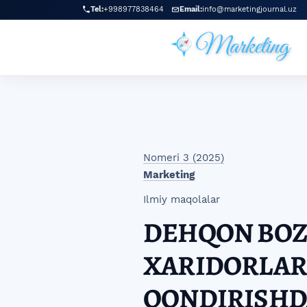
Skip to main navigation menu
Skip to main content
Skip to site footer
Tel:
+998977838464
Email:
info@marketingjournal.uz
Nomeri 3 (2025)
Marketing
Ilmiy maqolalar
DEHQON BOZ
XARIDORLAR 
QONDIRISHDA