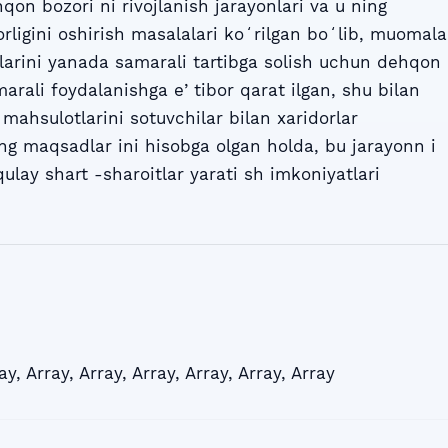
qon bozori ni rivojlanish jarayonlari va u ning
orligini oshirish masalalari koʻrilgan boʻlib, muomala
larini yanada samarali tartibga solish uchun dehqon
arali foydalanishga eʼtibor qarat ilgan, shu bilan
i mahsulotlarini sotuvchilar bilan xaridorlar
ng maqsadlar ini hisobga olgan holda, bu jarayonn i
lay shart -sharoitlar yarati sh imkoniyatlari
ay
,
Array
,
Array
,
Array
,
Array
,
Array
,
Array