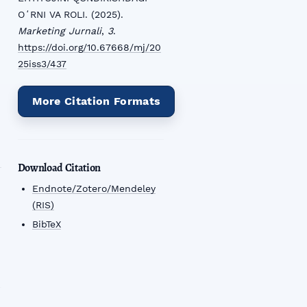
OʻRNI VA ROLI. (2025).
Marketing Jurnali
,
3
.
https://doi.org/10.67668/mj/20
25iss3/437
More Citation Formats
Download Citation
Endnote/Zotero/Mendeley
(RIS)
BibTeX