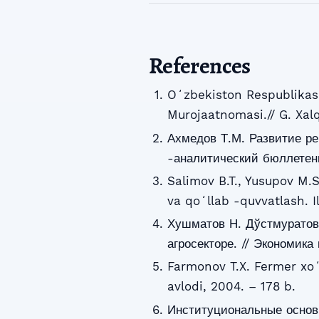
References
Oʻzbekiston Respublikasi
Murojaatnomasi.// G. Xalq
Ахмедов Т.М. Развитие ре
-аналитический бюллетень
Salimov B.T., Yusupov M.S
va qoʻllab -quvvatlash. Il
Хушматов Н. Дўстмуратов
агросекторе. // Экономика
Farmonov T.X. Fermer xoʻjal
avlodi, 2004. – 178 b.
Институциональные основ