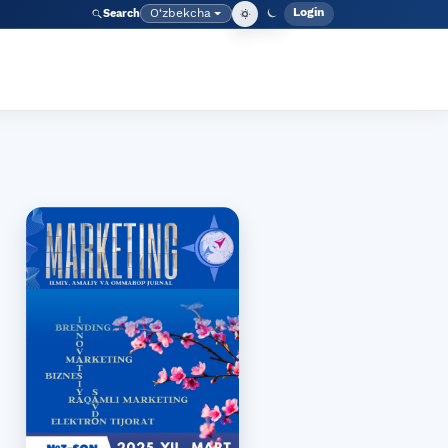
Login
O‘zbekcha
Search
Admin meny
Language