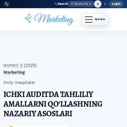
Skip to main navigation menu
Skip to main content
Skip to site footer
O‘zbekcha
Login
Search
Admin
Language
Tel:
+998977838464
Nomeri 3 (2025)
Marketing
Ilmiy maqolalar
ICHKI AUDITDA TAHLILIY
AMALLARNI QOʻLLASHNING
NAZARIY ASOSLARI