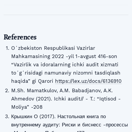
References
Oʻzbekiston Respublikasi Vazirlar
Mahkamasining 2022 -yil 1-avgust 416-son
“Vazirlik va idoralarning ichki audit xizmati
toʻgʻrisidagi namunaviy nizomni tasdiqlash
haqida” gi Qarori
https://lex.uz/docs/6136910
M.Sh. Mamatkulov, A.M. Babadjanov, A.K.
Ahmedov (2021). Ichki audit// - T.: “Iqtisod -
Moliya” -208
Крышкин О (2017). Настольная книга по
внутреннему аудиту: Риски и биснесс -просессы