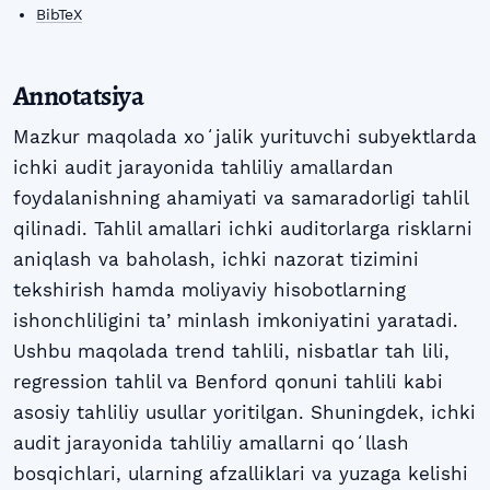
BibTeX
Annotatsiya
Mazkur maqolada xoʻjalik yurituvchi subyektlarda
ichki audit jarayonida tahliliy amallardan
foydalanishning ahamiyati va samaradorligi tahlil
qilinadi. Tahlil amallari ichki auditorlarga risklarni
aniqlash va baholash, ichki nazorat tizimini
tekshirish hamda moliyaviy hisobotlarning
ishonchliligini taʼminlash imkoniyatini yaratadi.
Ushbu maqolada trend tahlili, nisbatlar tah lili,
regression tahlil va Benford qonuni tahlili kabi
asosiy tahliliy usullar yoritilgan. Shuningdek, ichki
audit jarayonida tahliliy amallarni qoʻllash
bosqichlari, ularning afzalliklari va yuzaga kelishi