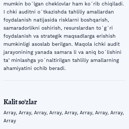
mumkin boʻlgan cheklovlar ham koʻrib chiqiladi.
I chki auditni oʻtkazishda tahliliy amallardan
foydalanish natijasida risklarni boshqarish,
samaradorlikni oshirish, resurslardan toʻgʻri
foydalanish va strategik maqsadlarga erishish
mumkinligi asoslab berilgan. Maqola ichki audit
jarayonining yanada samara li va aniq boʻlishini
taʼminlashga yoʻnaltirilgan tahliliy amallarning
ahamiyatini ochib beradi.
Kalit so'zlar
Array
,
Array
,
Array
,
Array
,
Array
,
Array
,
Array
,
Array
,
Array