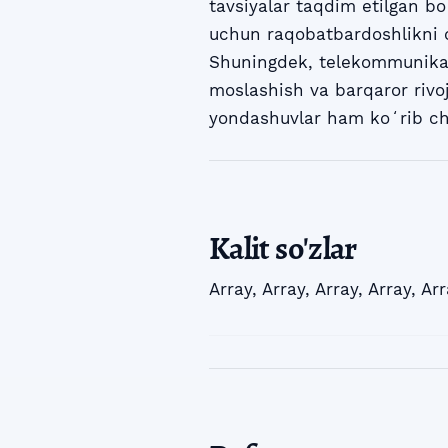
tavsiyalar taqdim etilgan boʻ
uchun raqobatbardoshlikni 
Shuningdek, telekommunikats
moslashish va barqaror rivo
yondashuvlar ham koʻrib chi
Kalit so'zlar
Array
,
Array
,
Array
,
Array
,
Arr