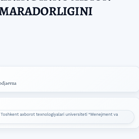
AMARADORLIGINI
odjaevna
oshkent axborot texnologiyalari universiteti “Menejment va