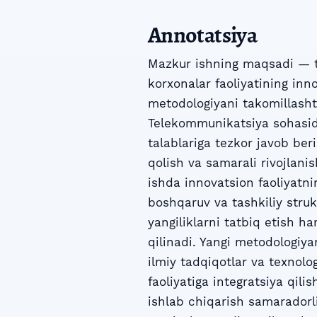
Annotatsiya
Mazkur ishning maqsadi — t
korxonalar faoliyatining inn
metodologiyani takomillashti
Telekommunikatsiya sohasidag
talablariga tezkor javob be
qolish va samarali rivojlan
ishda innovatsion faoliyatn
boshqaruv va tashkiliy strukt
yangiliklarni tatbiq etish h
qilinadi. Yangi metodologiyan
ilmiy tadqiqotlar va texnolo
faoliyatiga integratsiya qilis
ishlab chiqarish samaradorli