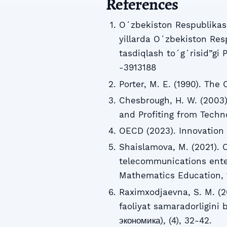
References
Oʻzbekiston Respublikasi
yillarda Oʻzbekiston Resp
tasdiqlash toʻgʻrisid”gi
-3913188
Porter, M. E. (1990). The
Chesbrough, H. W. (2003)
and Profiting from Techn
OECD (2023). Innovation
Shaislamova, M. (2021). O
telecommunications ente
Mathematics Education, 1
Raximxodjaevna, S. M. (2
faoliyat samaradorligini 
экономика), (4), 32-42.