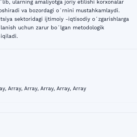
lib, ularning amaliyotga joriy etilishi korxonalar
oshiradi va bozordagi oʻrnini mustahkamlaydi.
iya sektoridagi ijtimoiy -iqtisodiy oʻzgarishlarga
jlanish uchun zarur boʻlgan metodologik
qiladi.
ay
,
Array
,
Array
,
Array
,
Array
,
Array