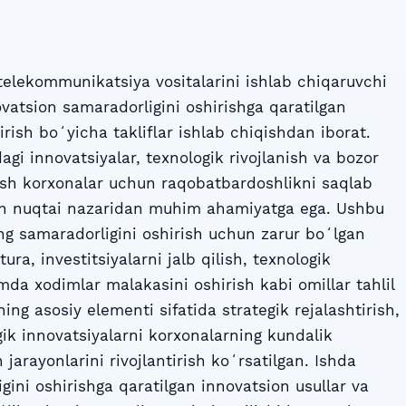
elekommunikatsiya vositalarini ishlab chiqaruvchi
ovatsion samaradorligini oshirishga qaratilgan
rish boʻyicha takliflar ishlab chiqishdan iborat.
i innovatsiyalar, texnologik rivojlanish va bozor
rish korxonalar uchun raqobatbardoshlikni saqlab
ish nuqtai nazaridan muhim ahamiyatga ega. Ushbu
ing samaradorligini oshirish uchun zarur boʻlgan
ura, investitsiyalarni jalb qilish, texnologik
amda xodimlar malakasini oshirish kabi omillar tahlil
ing asosiy elementi sifatida strategik rejalashtirish,
gik innovatsiyalarni korxonalarning kundalik
h jarayonlarini rivojlantirish koʻrsatilgan. Ishda
gini oshirishga qaratilgan innovatsion usullar va