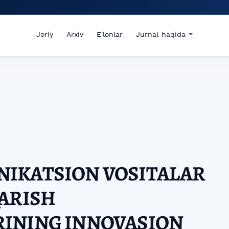
Joriy
Arxiv
E'lonlar
Jurnal haqida
IKATSION VOSITALAR
ARISH
INING INNOVASION