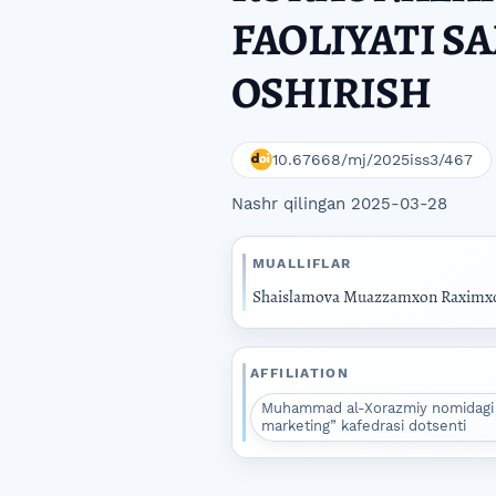
FAOLIYATI S
OSHIRISH
10.67668/mj/2025iss3/467
Nashr qilingan 2025-03-28
MUALLIFLAR
Shaislamova Muazzamxon Raximx
AFFILIATION
Muhammad al-Xorazmiy nomidagi T
marketing” kafedrasi dotsenti