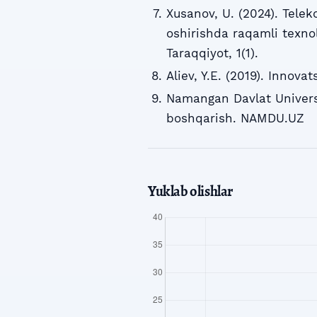
Xusanov, U. (2024). Telek
oshirishda raqamli texnol
Taraqqiyot, 1(1).
Aliev, Y.E. (2019). Innov
Namangan Davlat Universit
boshqarish. NAMDU.UZ
Yuklab olishlar