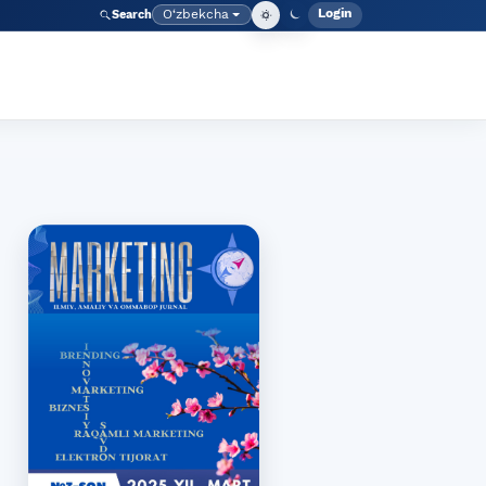
Login
O‘zbekcha
Search
Admin meny
Language