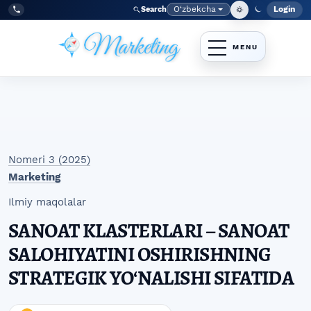
Skip to main navigation menu
Skip to main content
Skip to site footer
O‘zbekcha
Login
Search
Admin
Language
Tel:
+998977838464
Nomeri 3 (2025)
Marketing
Ilmiy maqolalar
SANOAT KLASTERLARI – SANOAT
SALOHIYATINI OSHIRISHNING
STRATEGIK YOʻNALISHI SIFATIDA