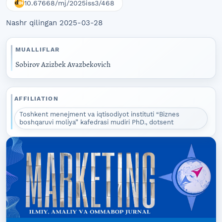
10.67668/mj/2025iss3/468
Nashr qilingan 2025-03-28
MUALLIFLAR
Sobirov Azizbek Avazbekovich
AFFILIATION
Toshkent menejment va iqtisodiyot instituti “Biznes
boshqaruvi moliya” kafedrasi mudiri PhD., dotsent