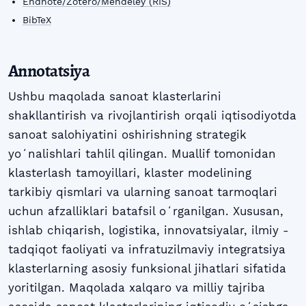
Endnote/Zotero/Mendeley (RIS)
BibTeX
Annotatsiya
Ushbu maqolada sanoat klasterlarini
shakllantirish va rivojlantirish orqali iqtisodiyotda
sanoat salohiyatini oshirishning strategik
yoʻnalishlari tahlil qilingan. Muallif tomonidan
klasterlash tamoyillari, klaster modelining
tarkibiy qismlari va ularning sanoat tarmoqlari
uchun afzalliklari batafsil oʻrganilgan. Xususan,
ishlab chiqarish, logistika, innovatsiyalar, ilmiy -
tadqiqot faoliyati va infratuzilmaviy integratsiya
klasterlarning asosiy funksional jihatlari sifatida
yoritilgan. Maqolada xalqaro va milliy tajriba