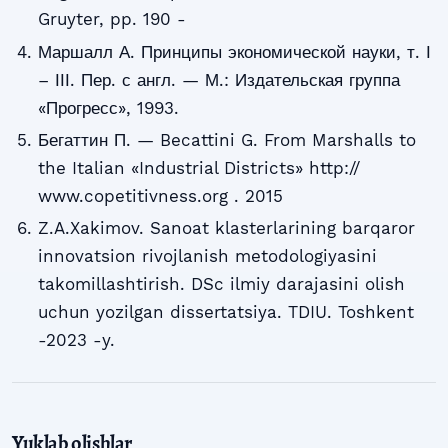
Gruyter, pp. 190 -
Маршалл А. Принципы экономической науки, т. І
– ІІІ. Пер. с англ. — М.: Издательская группа
«Прогресс», 1993.
Бегаттин П. — Becattini G. From Marshalls to
the Italian «Industrial Districts» http://
www.copetitivness.org . 2015
Z.A.Xakimov. Sanoat klasterlarining barqaror
innovatsion rivojlanish metodologiyasini
takomillashtirish. DSc ilmiy darajasini olish
uchun yozilgan dissertatsiya. TDIU. Toshkent
-2023 -y.
Yuklab olishlar