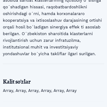
asosida sanoat klasterlarining iqtisodiy oʻsishga
qoʻshadigan hissasi, raqobatbardoshlikni
oshirishdagi oʻrni, hamda korxonalararo
kooperatsiya va ixtisoslashuv darajasining ortishi
orqali hosil boʻladigan sinergiya effek ti asoslab
berilgan. Oʻzbekiston sharoitida klasterlarni
rivojlantirish uchun zarur infratuzilma,
institutsional muhit va investitsiyaviy
yondashuvlar boʻyicha takliflar ilgari surilgan.
Kalit so'zlar
Array
,
Array
,
Array
,
Array
,
Array
,
Array