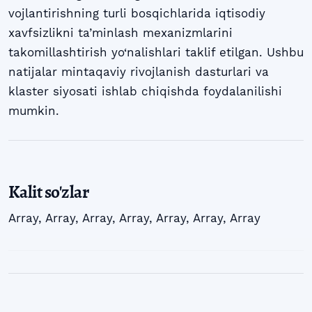
vojlantirishning turli bosqichlarida iqtisodiy
xavfsizlikni ta’minlash mexanizmlarini
takomillashtirish yo‘nalishlari taklif etilgan. Ushbu
natijalar mintaqaviy rivojlanish dasturlari va
klaster siyosati ishlab chiqishda foydalanilishi
mumkin.
Kalit so'zlar
Array
,
Array
,
Array
,
Array
,
Array
,
Array
,
Array