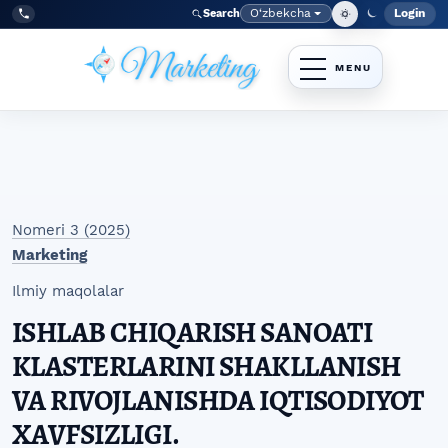
Skip to main navigation menu
Skip to main content
Skip to site footer
O‘zbekcha
Login
Search
Admin
Language
Tel:
+998977838464
Nomeri 3 (2025)
Marketing
Ilmiy maqolalar
ISHLAB CHIQARISH SANOATI
KLASTERLARINI SHAKLLANISH
VA RIVOJLANISHDA IQTISODIYOT
XAVFSIZLIGI.