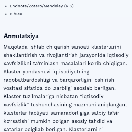
Endnote/Zotero/Mendeley (RIS)
BibTeX
Annotatsiya
Maqolada ishlab chiqarish sanoati klasterlarini
shakllantirish va rivojlantirish jarayonida iqtisodiy
xavfsizlikni ta’minlash masalalari ko‘rib chiqilgan.
Klaster yondashuvi iqtisodiyotning
raqobatbardoshligi va barqarorligini oshirish
vositasi sifatida do lzarbligi asoslab berilgan.
Klaster tuzilmalariga nisbatan “iqtisodiy
xavfsizlik” tushunchasining mazmuni aniqlangan,
klasterlar faoliyati samaradorligiga salbiy ta’sir
ko‘rsatishi mumkin bo‘lgan asosiy tahdid va
xatarlar belgilab berilgan. Klasterlarni ri