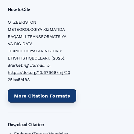
How to Cite
OʻZBEKISTON
METEOROLOGIYA XIZMATIDA
RAQAMLI TRANSFORMATSIYA
VA BIG DATA
TEXNOLOGIYALARINI JORIY
ETISH ISTIQBOLLARI. (2025).
Marketing Jurnali
,
5
.
https://doi.org/10.67668/mj/20
25iss5/488
More Citation Formats
Download Citation
Endnote/Zotero/Mendeley