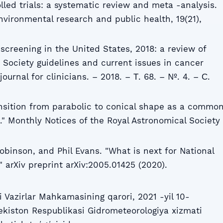
lled trials: a systematic review and meta -analysis.
environmental research and public health, 19(21),
 screening in the United States, 2018: a review of
Society guidelines and current issues in cancer
ournal for clinicians. – 2018. – Т. 68. – №. 4. – С.
 transition from parabolic to conical shape as a commo
." Monthly Notices of the Royal Astronomical Society
 Robinson, and Phil Evans. "What is next for National
" arXiv preprint arXiv:2005.01425 (2020).
 Vazirlar Mahkamasining qarori, 2021 -yil 10-
kiston Respublikasi Gidrometeorologiya xizmati