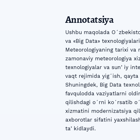
Annotatsiya
Ushbu maqolada Oʻzbekiston
va «Big Data» texnologiyalarin
Meteorologiyaning tarixi va 
zamonaviy meteorologiya xiz
texnologiyalar va sunʼiy in
vaqt rejimida yigʻish, qayta i
Shuningdek, Big Data texnolo
favqulodda vaziyatlarni oldi
qilishdagi oʻrni koʻrsatib 
xizmatini modernizatsiya qil
axborotlar sifatini yaxshila
taʼkidlaydi.