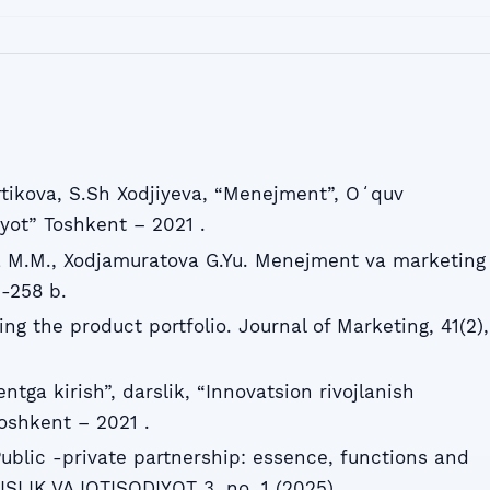
rtikova, S.Sh Xodjiyeva, “Menejment”, Oʻquv
yot” Toshkent – 2021 .
a M.M., Xodjamuratova G.Yu. Menejment va marketing
 -258 b.
ing the product portfolio. Journal of Marketing, 41(2),
ga kirish”, darslik, “Innovatsion rivojlanish
oshkent – 2021 .
ublic -private partnership: essence, functions and
SLIK VA IQTISODIYOT 3, no. 1 (2025).