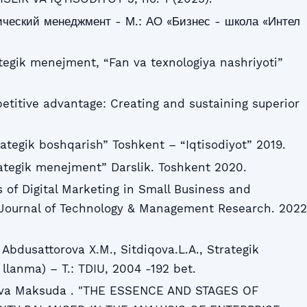
ический менеджмент - М.: АО «Бизнес - школа «Интел
tegik menejment, “Fan va texnologiya nashriyoti”
petitive advantage: Creating and sustaining superior
ategik boshqarish” Toshkent – “Iqtisodiyot” 2019.
tegik menejment” Darslik. Toshkent 2020.
 of Digital Marketing in Small Business and
 Journal of Technology & Management Research. 2022
, Abdusattorova X.M., Sitdiqova.L.A., Strategik
ʻllanma) – T.: TDIU, 2004 -192 bet.
zova Maksuda . "THE ESSENCE AND STAGES OF