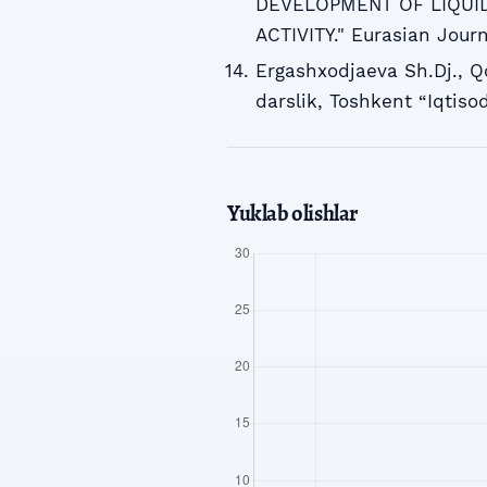
DEVELOPMENT OF LIQUID
ACTIVITY." Eurasian Jour
Ergashxodjaeva Sh.Dj., Q
darslik, Toshkent “Iqtiso
Yuklab olishlar