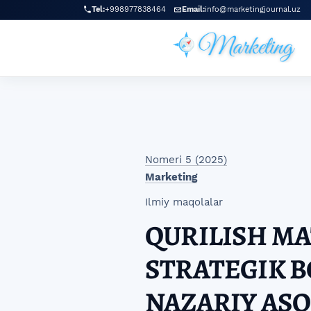
Skip to main navigation menu
Skip to main content
Skip to site footer
Tel:
+998977838464
Email:
info@marketingjournal.uz
Nomeri 5 (2025)
Marketing
Ilmiy maqolalar
QURILISH MA
STRATEGIK 
NAZARIY ASO