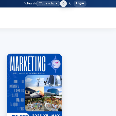
Login
O‘zbekcha
Search
Admin meny
Language