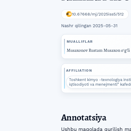
10.67668/mj/2025iss5/512
Nashr qilingan 2025-05-31
MUALLIFLAR
Musaxonov Rustam Musaxon oʻgʻli
AFFILIATION
Toshkent kimyo -texnologiya insti
iqtisodiyoti va menejmenti” kafed
Annotatsiya
Ushbu maqolada qurilish mat