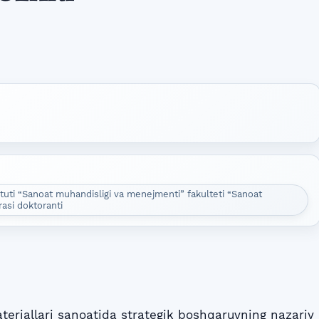
tuti “Sanoat muhandisligi va menejmenti” fakulteti “Sanoat
rasi doktoranti
eriallari sanoatida strategik boshqaruvning nazariy