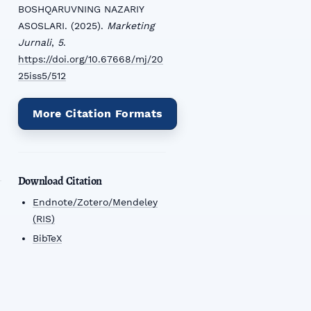
BOSHQARUVNING NAZARIY
ASOSLARI. (2025).
Marketing
Jurnali
,
5
.
https://doi.org/10.67668/mj/20
25iss5/512
More Citation Formats
Download Citation
Endnote/Zotero/Mendeley
(RIS)
BibTeX