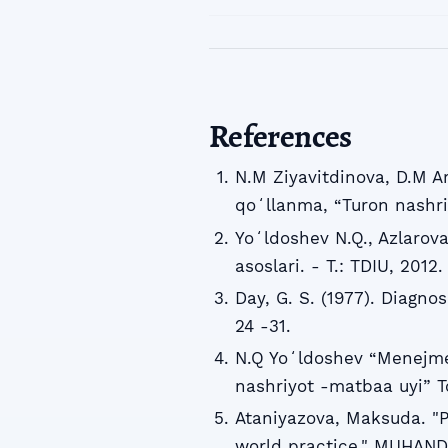
References
N.M Ziyavitdinova, D.M A
qoʻllanma, “Turon nashri
Yoʻldoshev N.Q., Azlarov
asoslari. - T.: TDIU, 2012.
Day, G. S. (1977). Diagnos
24 -31.
N.Q Yoʻldoshev “Menejment
nashriyot -matbaa uyi” T
Ataniyazova, Maksuda. "P
world practice." MUHANDI