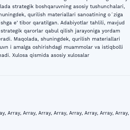
qolada strategik boshqaruvning asosiy tushunchalari,
shuningdek, qurilish materiallari sanoatining oʻziga
lishga eʼtibor qaratilgan. Adabiyotlar tahlili, mavjud
 strategik qarorlar qabul qilish jarayoniga yordam
radi. Maqolada, shuningdek, qurilish materiallari
uvn i amalga oshirishdagi muammolar va istiqbolli
adi. Xulosa qismida asosiy xulosalar
ay
,
Array
,
Array
,
Array
,
Array
,
Array
,
Array
,
Array
,
Array
,