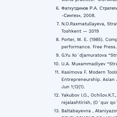
Фатхутдинов Р.А. Стратег
-Синтез», 2008.
N.O.Raxmatullayeva, Stra
Toshkent — 2019
Porter, M. E. (1985). Com
performance. Free Press.
G.Yu Xoʻdjamuratova “Str
U.A. Muxammadiyev “Stra
Kasimova F. Modern Tools
Entrepreneurship. Asian
Jun 1;12(1).
Yakubov I.O., Ochilov.K.T.
rejalashtirish, (Oʻquv qo
Baltabayevna , Ataniya