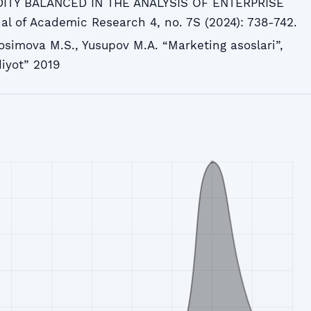
ITY BALANCED IN THE ANALYSIS OF ENTERPRISE
nal of Academic Research 4, no. 7S (2024): 738-742.
osimova M.S., Yusupov M.A. “Marketing asoslari”,
diyot” 2019