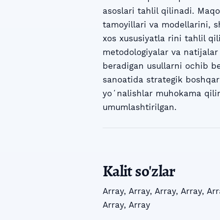
asoslari tahlil qilinadi. Ma
tamoyillari va modellarini, 
xos xususiyatla rini tahlil qi
metodologiyalar va natijalar
beradigan usullarni ochib be
sanoatida strategik boshqar
yoʻnalishlar muhokama qilin
umumlashtirilgan.
Kalit so'zlar
Array
,
Array
,
Array
,
Array
,
Arr
Array
,
Array