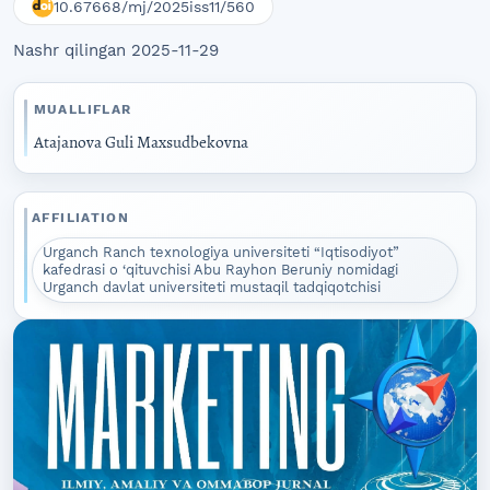
10.67668/mj/2025iss11/560
Nashr qilingan 2025-11-29
MUALLIFLAR
Atajanova Guli Maxsudbekovna
AFFILIATION
Urganch Ranch texnologiya universiteti “Iqtisodiyot”
kafedrasi o ‘qituvchisi Abu Rayhon Beruniy nomidagi
Urganch davlat universiteti mustaqil tadqiqotchisi