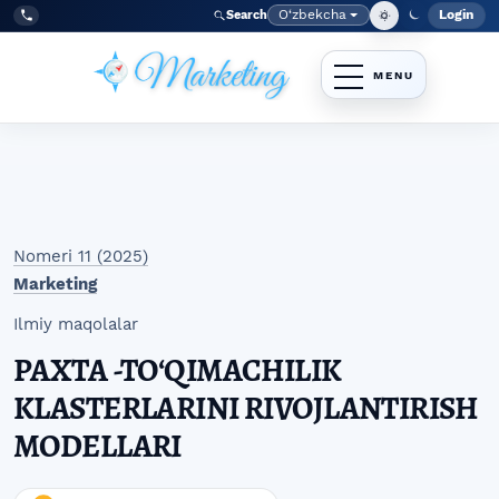
Skip to main navigation menu
Skip to main content
Skip to site footer
O‘zbekcha
Login
Search
Admin
Language
Tel:
+998977838464
Nomeri 11 (2025)
Marketing
Ilmiy maqolalar
PAXTA -TOʻQIMACHILIK
KLASTERLARINI RIVOJLANTIRISH
MODELLARI