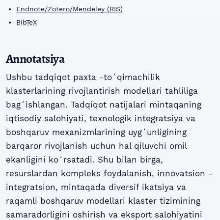
Endnote/Zotero/Mendeley (RIS)
BibTeX
Annotatsiya
Ushbu tadqiqot paxta -toʻqimachilik
klasterlarining rivojlantirish modellari tahliliga
bagʻishlangan. Tadqiqot natijalari mintaqaning
iqtisodiy salohiyati, texnologik integratsiya va
boshqaruv mexanizmlarining uygʻunligining
barqaror rivojlanish uchun hal qiluvchi omil
ekanligini koʻrsatadi. Shu bilan birga,
resurslardan kompleks foydalanish, innovatsion -
integratsion, mintaqada diversif ikatsiya va
raqamli boshqaruv modellari klaster tizimining
samaradorligini oshirish va eksport salohiyatini