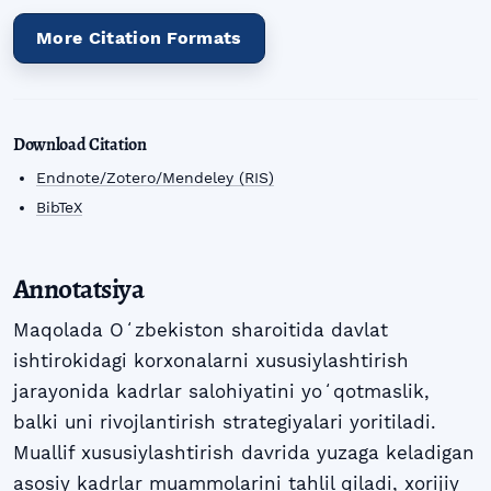
More Citation Formats
Download Citation
Endnote/Zotero/Mendeley (RIS)
BibTeX
Annotatsiya
Maqolada Oʻzbekiston sharoitida davlat
ishtirokidagi korxonalarni xususiylashtirish
jarayonida kadrlar salohiyatini yoʻqotmaslik,
balki uni rivojlantirish strategiyalari yoritiladi.
Muallif xususiylashtirish davrida yuzaga keladigan
asosiy kadrlar muammolarini tahlil qiladi, xorijiy