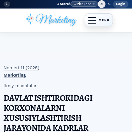
Skip to main navigation menu
Skip to main content
Skip to site footer
O‘zbekcha
Login
Search
Admin
Language
Tel:
+998977838464
Nomeri 11 (2025)
Marketing
Ilmiy maqolalar
DAVLAT ISHTIROKIDAGI
KORXONALARNI
XUSUSIYLASHTIRISH
JARAYONIDA KADRLAR