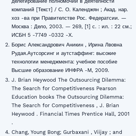
делегирование полномочий в деятелности
компаний [Текст] / С. О. Календжян ; Акад. нар.
хоз -ва при Правителстве Рос. Федератсии. —
Москва : Дело, 2003. — 269, [1] с. : ил. : 22 см.;
ИСБН 5 -7749 -0332 -Х.
Борис Александрович Аникин , Ирина Лвовна
Рудая.Аутсорсинг и аутстаффинг: высокие
технологии менеджмента: учебное пособие
Высшие образование ИНФРА -М, 2009.
J. Brian Heywood The Outsourcing Dilemma:
The Search for Competitiveness Pearson
Education books The Outsourcing Dilemma:
The Search for Competitiveness , J. Brian
Heywood . Financial Times Prentice Hall, 2001
.
Chang, Young Bong; Gurbaxani , Viijay ; and