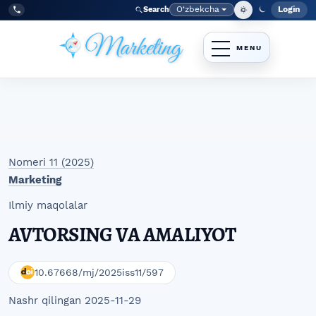
Skip to main navigation menu
Skip to main content
Skip to site footer
O‘zbekcha
Login
Search
Admin
Language
Tel:
+998977838464
Nomeri 11 (2025)
Marketing
Ilmiy maqolalar
AVTORSING VA AMALIYOT
10.67668/mj/2025iss11/597
Nashr qilingan 2025-11-29