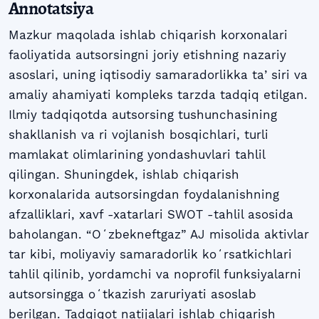
Annotatsiya
Mazkur maqolada ishlab chiqarish korxonalari
faoliyatida autsorsingni joriy etishning nazariy
asoslari, uning iqtisodiy samaradorlikka taʼsiri va
amaliy ahamiyati kompleks tarzda tadqiq etilgan.
Ilmiy tadqiqotda autsorsing tushunchasining
shakllanish va ri vojlanish bosqichlari, turli
mamlakat olimlarining yondashuvlari tahlil
qilingan. Shuningdek, ishlab chiqarish
korxonalarida autsorsingdan foydalanishning
afzalliklari, xavf -xatarlari SWOT -tahlil asosida
baholangan. “Oʻzbekneftgaz” AJ misolida aktivlar
tar kibi, moliyaviy samaradorlik koʻrsatkichlari
tahlil qilinib, yordamchi va noprofil funksiyalarni
autsorsingga oʻtkazish zaruriyati asoslab
berilgan. Tadqiqot natijalari ishlab chiqarish