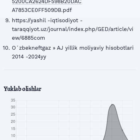
5200CA2624DF598B20DAC
A7853CE0FF509DB.pdf
https://yashil -iqtisodiyot -
taraqqiyot.uz/journal/index.php/GED/article/vi
ew/6885com
Oʻzbekneftgaz » AJ yillik moliyaviy hisobotlari
2014 -2024yy
Yuklab olishlar