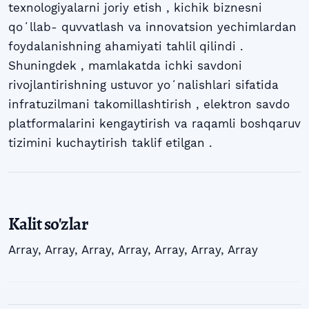
texnologiyalarni joriy etish , kichik biznesni
qoʻllab- quvvatlash va innovatsion yechimlardan
foydalanishning ahamiyati tahlil qilindi .
Shuningdek , mamlakatda ichki savdoni
rivojlantirishning ustuvor yoʻnalishlari sifatida
infratuzilmani takomillashtirish , elektron savdo
platformalarini kengaytirish va raqamli boshqaruv
tizimini kuchaytirish taklif etilgan .
Kalit so'zlar
Array
,
Array
,
Array
,
Array
,
Array
,
Array
,
Array