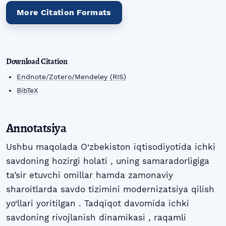
More Citation Formats
Download Citation
Endnote/Zotero/Mendeley (RIS)
BibTeX
Annotatsiya
Ushbu maqolada O‘zbekiston iqtisodiyotida ichki
savdoning hozirgi holati , uning samaradorligiga
ta’sir etuvchi omillar hamda zamonaviy
sharoitlarda savdo tizimini modernizatsiya qilish
yo‘llari yoritilgan . Tadqiqot davomida ichki
savdoning rivojlanish dinamikasi , raqamli