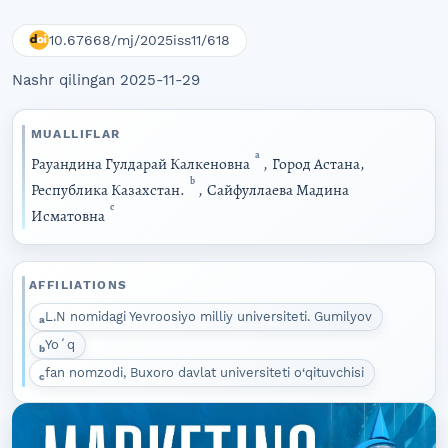
10.67668/mj/2025iss11/618
Nashr qilingan 2025-11-29
MUALLIFLAR
a
Рауандина Гулдарай Калкеновна
,
Город Астана,
b
Республика Казахстан.
,
Сайфуллаева Мадина
c
Исматовна
AFFILIATIONS
L.N nomidagi Yevroosiyo milliy universiteti. Gumilyov
a
Yoʻq
b
fan nomzodi, Buxoro davlat universiteti o‘qituvchisi
c