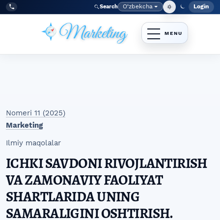
Skip to main navigation menu
Skip to main content
Skip to site footer
O‘zbekcha
Login
Search
Admin
Language
Tel:
+998977838464
Nomeri 11 (2025)
Marketing
Ilmiy maqolalar
ICHKI SAVDONI RIVOJLANTIRISH
VA ZAMONAVIY FAOLIYAT
SHARTLARIDA UNING
SAMARALIGINI OSHTIRISH.