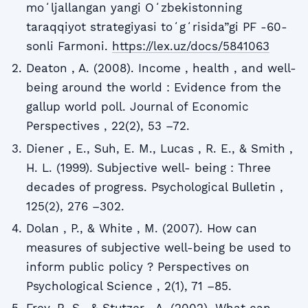
moʻljallangan yangi Oʻzbekistonning
taraqqiyot strategiyasi toʻgʻrisida”gi PF -60-
sonli Farmoni.
https://lex.uz/docs/5841063
Deaton , A. (2008). Income , health , and well-
being around the world : Evidence from the
gallup world poll. Journal of Economic
Perspectives , 22(2), 53 –72.
Diener , E., Suh, E. M., Lucas , R. E., & Smith ,
H. L. (1999). Subjective well- being : Three
decades of progress. Psychological Bulletin ,
125(2), 276 –302.
Dolan , P., & White , M. (2007). How can
measures of subjective well-being be used to
inform public policy ? Perspectives on
Psychological Science , 2(1), 71 –85.