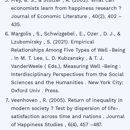
Frey, B. S., & Stutzer , A. (2002). What can
economists learn from happiness research ?
Journal of Economic Literature , 40(2), 402 –
435.
Margolis , S., Schwizgebel , E., Ozer , D. J., &
Lzubomirsky , S. (2021). Empirical
Relationships Among Five Types of Well -Being
. In M. T. Lee, L. D. Kubzansky , & T. J.
VanderWeele ( Eds.), Measuring Well -Being :
Interdisciplinary Perspectives from the Social
Sciences and the Humanities . New York City:
Oxford Univ . Press.
Veenhoven , R. (2005). Return of inequality in
modern society ? Test by dispersion of life-
satisfaction across time and nations . Journal
of Happiness Studies , 6(4), 457 –487.