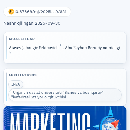
10.67668/mj/2025iss9/631
Nashr qilingan 2025-09-30
MUALLIFLAR
a
Atayev Jahongir Erkinovich
,
Abu Rayhon Beruniy nomidagi
b
AFFILIATIONS
N/A
a
Urganch davlat universiteti “Biznes va boshqaruv”
b
kafedrasi Stajyor o ‘qituvchisi