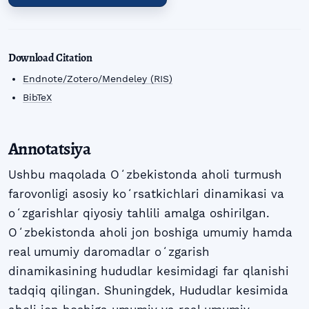
Download Citation
Endnote/Zotero/Mendeley (RIS)
BibTeX
Annotatsiya
Ushbu maqolada Oʻzbekistonda aholi turmush
farovonligi asosiy koʻrsatkichlari dinamikasi va
oʻzgarishlar qiyosiy tahlili amalga oshirilgan.
Oʻzbekistonda aholi jon boshiga umumiy hamda
real umumiy daromadlar oʻzgarish
dinamikasining hududlar kesimidagi far qlanishi
tadqiq qilingan. Shuningdеk, Hududlar kesimida