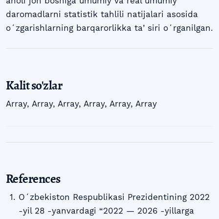
aholi jon boshiga umumiy va real umumiy
daromadlarni statistik tahlili natijalari asosida
oʻzgarishlarning barqarorlikka taʼsiri oʻrganilgan.
Kalit so'zlar
Array
,
Array
,
Array
,
Array
,
Array
,
Array
References
Oʻzbekiston Respublikasi Prezidentining 2022
-yil 28 -yanvardagi “2022 — 2026 -yillarga