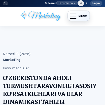
Skip to main navigation menu
Skip to main content
Skip to site footer
O‘zbekcha
Login
Search
Admin
Language
Tel:
+998977838464
Nomeri 9 (2025)
Marketing
Ilmiy maqolalar
OʻZBEKISTONDA AHOLI
TURMUSH FARAVONLIGI ASOSIY
KO’RSATKICHLARI VA ULAR
DINAMIKASI TAHLILI