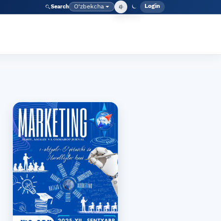
Login
O‘zbekcha
Search
Admin meny
Language