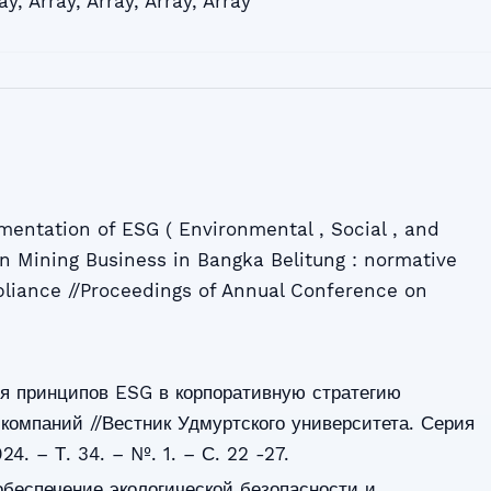
ay
,
Array
,
Array
,
Array
,
Array
mentation of ESG ( Environmental , Social , and
in Mining Business in Bangka Belitung : normative
liance //Proceedings of Annual Conference on
ия принципов ESG в корпоративную стратегию
компаний //Вестник Удмуртского университета. Серия
24. – Т. 34. – №. 1. – С. 22 -27.
обеспечение экологической безопасности и