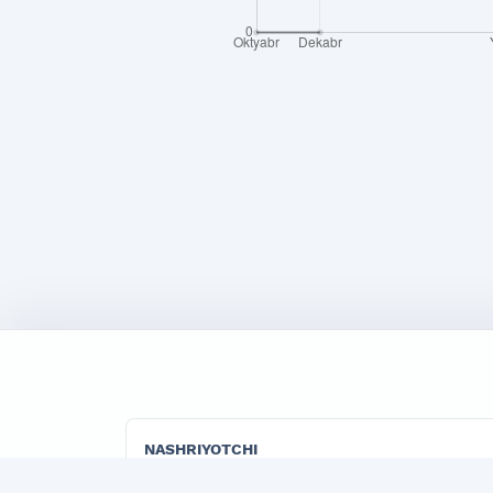
NASHRIYOTCHI
"TADBIRKOR VA ISHBILARMON" LLC