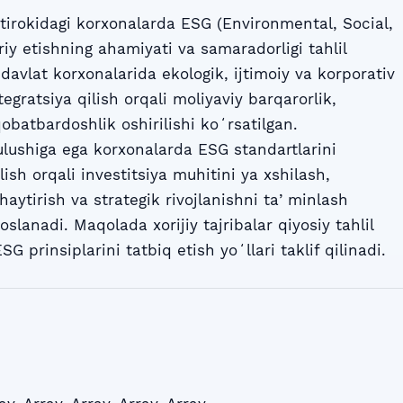
irokidagi korxonalarda ESG (Environmental, Social,
riy etishning ahamiyati va samaradorligi tahlil
davlat korxonalarida ekologik, ijtimoiy va korporativ
egratsiya qilish orqali moliyaviy barqarorlik,
obatbardoshlik oshirilishi koʻrsatilgan.
lushiga ega korxonalarda ESG standartlarini
ish orqali investitsiya muhitini ya xshilash,
haytirish va strategik rivojlanishni taʼminlash
slanadi. Maqolada xorijiy tajribalar qiyosiy tahlil
SG prinsiplarini tatbiq etish yoʻllari taklif qilinadi.