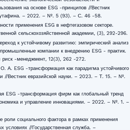
ьзования на основе ESG -принципов //Вестник
тафина. – 2022. – №. 5 (93). – С. 46 -58.
енности применения ESG в нефтегазовом секторе.
твенной сельскохозяйственной академии, (3), 292-296.
 Переход к устойчивому развитию: эмпирический анализ
промышленные компании к внедрению ESG - практик.
 риск -менеджмент, 12(3), 262 -272.
 О. А. ESG -трансформация как парадигма устойчивого
 //Вестник евразийской науки. – 2023. – Т. 15. – №.
ная ESG -трансформация фирм как глобальный тренд
кономика и управление инновациями. – 2022. – №. 1. –
е роли социального фактора в рамках применения
х условиях //Государственная служба. –