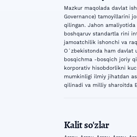
Mazkur maqolada davlat isht
Governance) tamoyillarini jo
qilingan. Jahon amaliyotida 
boshqaruv standartla rini int
jamoatchilik ishonchi va raq
Oʻzbekistonda ham davlat u
bosqichma -bosqich joriy qil
korporativ hisobdorlikni kuc
mumkinligi ilmiy jihatdan aso
qilinadi va milliy sharoitda E
Kalit so'zlar