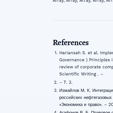
Array
,
Array
,
Array
,
Array
,
Arr
References
Hariansah S. et al. Imple
Governance ) Principles 
review of corporate comp
Scientific Writing . –
– Т. 2.
Измайлов М. К. Интеграц
российских нефтегазовых 
«Экономика и право». – 20
Агафонов В. Б. Правовое 