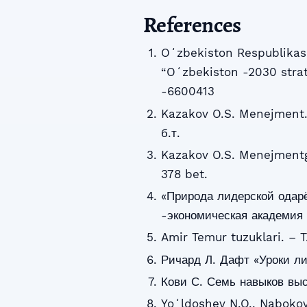
References
Oʻzbekiston Respublikasi
“Oʻzbekiston -2030 strat
-6600413
Kazakov O.S. Menejment.
б.т.
Kazakov O.S. Menejmentga 
378 bet.
«Природа лидерской одарё
-экономическая академия 
Amir Temur tuzuklari. – T
Ричард Л. Дафт «Уроки ли
Кови С. Семь навыков выс
Yoʻldoshev N.Q., Nabokov