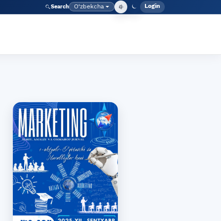
Login
O‘zbekcha
Search
Admin meny
Language