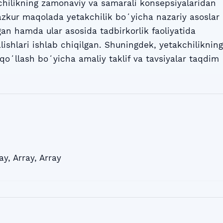
chilikning zamonaviy va samarali konsepsiyalaridan
Mazkur maqolada yetakchilik boʻyicha nazariy asoslar
ngan hamda ular asosida tadbirkorlik faoliyatida
lishlari ishlab chiqilgan. Shuningdek, yetakchilikning
qoʻllash boʻyicha amaliy taklif va tavsiyalar taqdim
ay
,
Array
,
Array