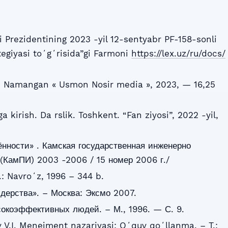
 Prezidentining 2023 -yil 12-sentyabr PF-158-sonli
egiyasi toʻgʻrisida”gi Farmoni
https://lex.uz/ru/docs/
 Namangan « Usmon Nosir media », 2023, — 16,25
kirish. Da rslik. Toshkent. “Fan ziyosi”, 2022 -yil,
нности» . Камская государственная инженерно
(КамПИ) 2003 -2006 / 15 номер 2006 г./
.: Navroʻz, 1996 – 344 b.
дерства». – Москва: Эксмо 2007.
окоэффективных людей. – М., 1996. — С. 9.
 V.I. Menejment nazariyasi: Oʻquv qoʻllanma. – T.: