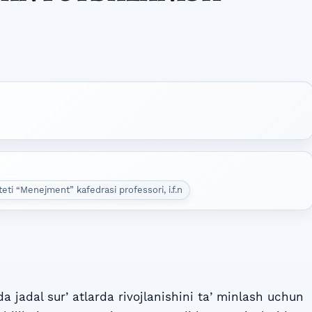
eti “Menejment” kafedrasi professori, i.f.n
ada jadal surʼatlarda rivojlanishini taʼminlash uchun