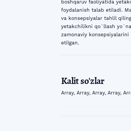
boshqaruv faoliyatida yetak
foydalanish talab etiladi. 
va konsepsiyalar tahlil qili
yetakchilikni qoʻllash yoʻna
zamonaviy konsepsiyalarini 
etilgan.
Kalit so'zlar
Array
,
Array
,
Array
,
Array
,
Arr