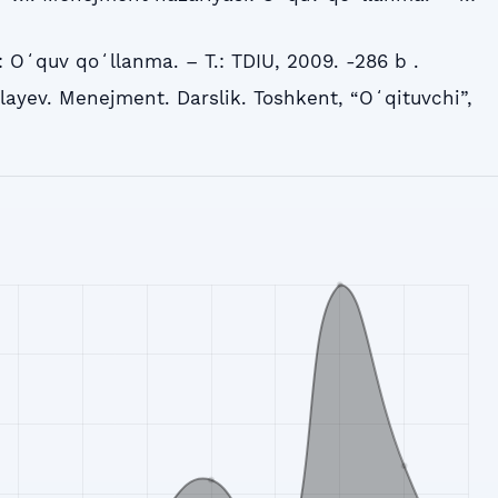
Oʻquv qoʻllanma. – T.: TDIU, 2009. -286 b .
layev. Menejment. Darslik. Toshkent, “Oʻqituvchi”,