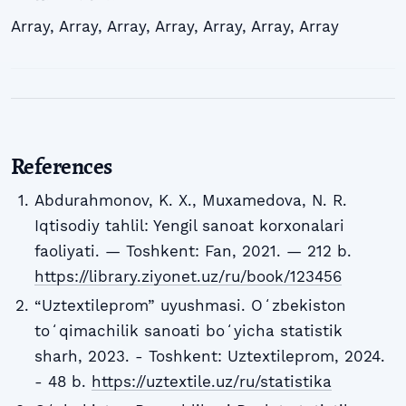
Array
,
Array
,
Array
,
Array
,
Array
,
Array
,
Array
References
Abdurahmonov, K. X., Muxamedova, N. R.
Iqtisodiy tahlil: Yengil sanoat korxonalari
faoliyati. — Toshkent: Fan, 2021. — 212 b.
https://library.ziyonet.uz/ru/book/123456
“Uztextileprom” uyushmasi. Oʻzbekiston
toʻqimachilik sanoati boʻyicha statistik
sharh, 2023. - Toshkent: Uztextileprom, 2024.
- 48 b.
https://uztextile.uz/ru/statistika