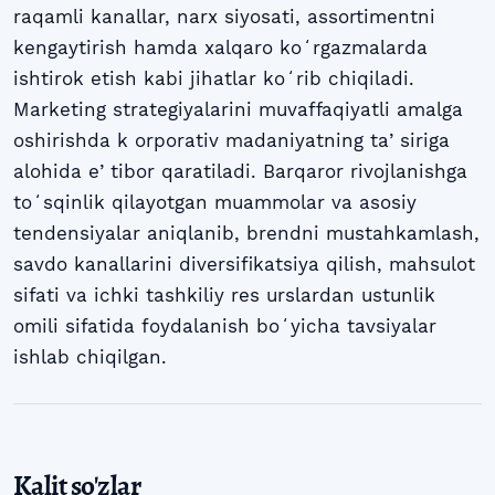
raqamli kanallar, narx siyosati, assortimentni
kengaytirish hamda xalqaro koʻrgazmalarda
ishtirok etish kabi jihatlar koʻrib chiqiladi.
Marketing strategiyalarini muvaffaqiyatli amalga
oshirishda k orporativ madaniyatning taʼsiriga
alohida eʼtibor qaratiladi. Barqaror rivojlanishga
toʻsqinlik qilayotgan muammolar va asosiy
tendensiyalar aniqlanib, brendni mustahkamlash,
savdo kanallarini diversifikatsiya qilish, mahsulot
sifati va ichki tashkiliy res urslardan ustunlik
omili sifatida foydalanish boʻyicha tavsiyalar
ishlab chiqilgan.
Kalit so'zlar