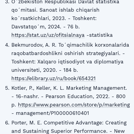
Oʻzbekiston Respublikasi Davlat statistika
qoʻmitasi. Sanoat ishlab chiqarish
koʻrsatkichlari, 2023. - Toshkent:
Davstatqoʻm, 2024. - 76 b.
https://stat.uz/uz/ofitsialnaya
-statistika
Bekmurodov, A. R. Toʻqimachilik korxonalarida
raqobatbardoshlikni oshirish strategiyalari. -
Toshkent: Xalqaro iqtisodiyot va diplomatiya
universiteti, 2020. - 184 b.
https://elibrary.uz/ru/book/654321
Kotler, P., Keller, K. L. Marketing Management.
- 16-nashr. - Pearson Education, 2022. - 800
p.
https://www.pearson.com/store/p/marketing
- management/P100000610401
Porter, M. E. Competitive Advantage: Creating
and Sustaining Superior Performance. - New