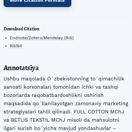
More Citation Formats
Download Citation
Endnote/Zotero/Mendeley (RIS)
BibTeX
Annotatsiya
Ushbu maqolada Oʻzbekistonning toʻqimachilik
sanoati korxonalari tomonidan ichki va tashqi
bozorlarda raqobatbardoshlikni oshirish
maqsadida qoʻllanilayotgan zamonaviy marketing
strategiyalari tahlil qilinadi. FULL COTTON MChJ
va BETLIS TEKSTIL MChJ misoli da mahsulotni
ilgari surish boʻyicha mavjud yondashuvlar –