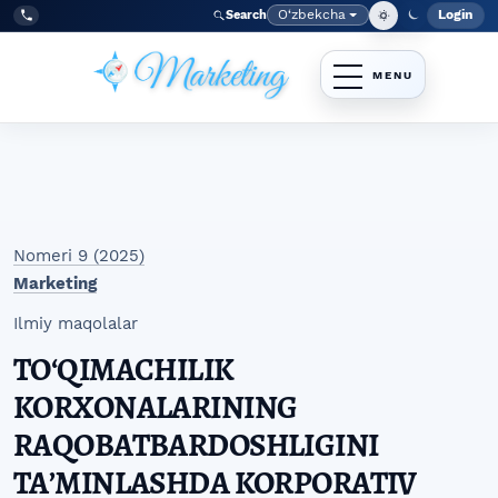
Skip to main navigation menu
Skip to main content
Skip to site footer
O‘zbekcha
Login
Search
Admin
Language
Tel:
+998977838464
Nomeri 9 (2025)
Marketing
Ilmiy maqolalar
TOʻQIMACHILIK
KORXONALARINING
RAQOBATBARDOSHLIGINI
TAʼMINLASHDA KORPORATIV