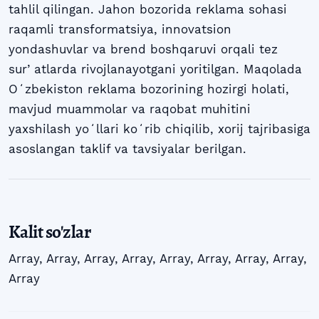
tahlil qilingan. Jahon bozorida reklama sohasi
raqamli transformatsiya, innovatsion
yondashuvlar va brend boshqaruvi orqali tez
surʼatlarda rivojlanayotgani yoritilgan. Maqolada
Oʻzbekiston reklama bozorining hozirgi holati,
mavjud muammolar va raqobat muhitini
yaxshilash yoʻllari koʻrib chiqilib, xorij tajribasiga
asoslangan taklif va tavsiyalar berilgan.
Kalit so'zlar
Array
,
Array
,
Array
,
Array
,
Array
,
Array
,
Array
,
Array
,
Array