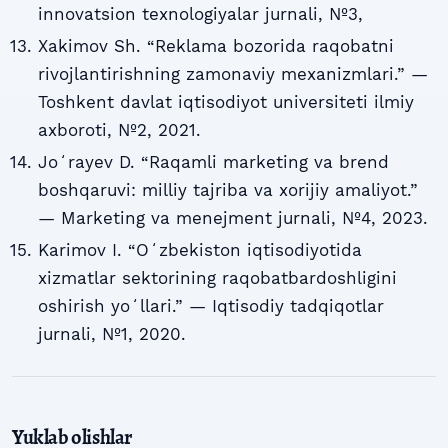
innovatsion texnologiyalar jurnali, №3,
Xakimov Sh. “Reklama bozorida raqobatni
rivojlantirishning zamonaviy mexanizmlari.” —
Toshkent davlat iqtisodiyot universiteti ilmiy
axboroti, №2, 2021.
Joʻrayev D. “Raqamli marketing va brend
boshqaruvi: milliy tajriba va xorijiy amaliyot.”
— Marketing va menejment jurnali, №4, 2023.
Karimov I. “Oʻzbekiston iqtisodiyotida
xizmatlar sektorining raqobatbardoshligini
oshirish yoʻllari.” — Iqtisodiy tadqiqotlar
jurnali, №1, 2020.
Yuklab olishlar