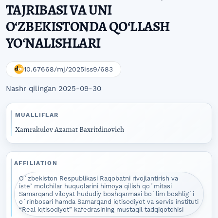
TAJRIBASI VA UNI
OʻZBEKISTONDA QOʻLLASH
YOʻNALISHLARI
10.67668/mj/2025iss9/683
Nashr qilingan 2025-09-30
MUALLIFLAR
Xamrakulov Azamat Baxritdinovich
AFFILIATION
Oʻzbekiston Respublikasi Raqobatni rivojlantirish va
isteʼmolchilar huquqlarini himoya qilish qoʻmitasi
Samarqand viloyat hududiy boshqarmasi boʻlim boshligʻi
oʻrinbosari hamda Samarqand iqtisodiyot va servis instituti
“Real iqtisodiyot” kafedrasining mustaqil tadqiqotchisi