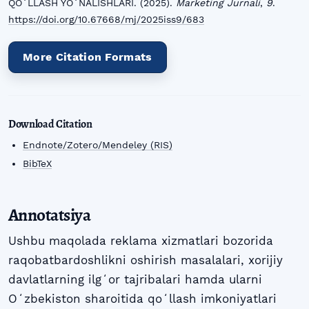
QOʻLLASH YOʻNALISHLARI. (2025).
Marketing Jurnali
,
9
.
https://doi.org/10.67668/mj/2025iss9/683
More Citation Formats
Download Citation
Endnote/Zotero/Mendeley (RIS)
BibTeX
Annotatsiya
Ushbu maqolada reklama xizmatlari bozorida
raqobatbardoshlikni oshirish masalalari, xorijiy
davlatlarning ilgʻor tajribalari hamda ularni
Oʻzbekiston sharoitida qoʻllash imkoniyatlari