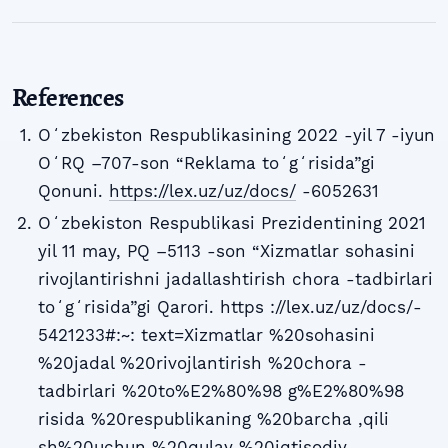
References
Oʻzbekiston Respublikasining 2022 -yil 7 -iyun
OʻRQ –707-son “Reklama toʻgʻrisida”gi
Qonuni.
https://lex.uz/uz/docs/
-6052631
Oʻzbekiston Respublikasi Prezidentining 2021
yil 11 may, PQ –5113 -son “Xizmatlar sohasini
rivojlantirishni jadallashtirish chora -tadbirlari
toʻgʻrisida”gi Qarori. https ://lex.uz/uz/docs/-
5421233#:~: text=Xizmatlar %20sohasini
%20jadal %20rivojlantirish %20chora -
tadbirlari %20to%E2%80%98 g%E2%80%98
risida %20respublikaning %20barcha ,qili
sh%20uchun %20qulay %20iqtisodiy