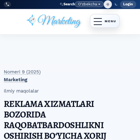
Skip to main navigation menu
Skip to main content
Skip to site footer
O‘zbekcha
Login
Search
Admin
Language
Tel:
+998977838464
Nomeri 9 (2025)
Marketing
Ilmiy maqolalar
REKLAMA XIZMATLARI
BOZORIDA
RAQOBATBARDOSHLIKNI
OSHIRISH BOʻYICHA XORIJ