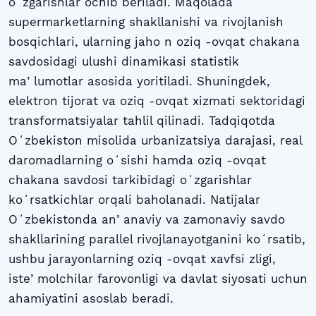
oʻzgarishlar ochib beriladi. Maqolada
supermarketlarning shakllanishi va rivojlanish
bosqichlari, ularning jaho n oziq -ovqat chakana
savdosidagi ulushi dinamikasi statistik
maʼlumotlar asosida yoritiladi. Shuningdek,
elektron tijorat va oziq -ovqat xizmati sektoridagi
transformatsiyalar tahlil qilinadi. Tadqiqotda
Oʻzbekiston misolida urbanizatsiya darajasi, real
daromadlarning oʻsishi hamda oziq -ovqat
chakana savdosi tarkibidagi oʻzgarishlar
koʻrsatkichlar orqali baholanadi. Natijalar
Oʻzbekistonda anʼanaviy va zamonaviy savdo
shakllarining parallel rivojlanayotganini koʻrsatib,
ushbu jarayonlarning oziq -ovqat xavfsi zligi,
isteʼmolchilar farovonligi va davlat siyosati uchun
ahamiyatini asoslab beradi.