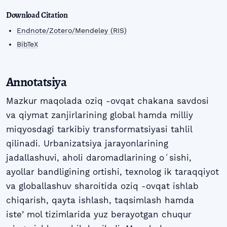
Download Citation
Endnote/Zotero/Mendeley (RIS)
BibTeX
Annotatsiya
Mazkur maqolada oziq -ovqat chakana savdosi
va qiymat zanjirlarining global hamda milliy
miqyosdagi tarkibiy transformatsiyasi tahlil
qilinadi. Urbanizatsiya jarayonlarining
jadallashuvi, aholi daromadlarining oʻsishi,
ayollar bandligining ortishi, texnolog ik taraqqiyot
va globallashuv sharoitida oziq -ovqat ishlab
chiqarish, qayta ishlash, taqsimlash hamda
isteʼmol tizimlarida yuz berayotgan chuqur