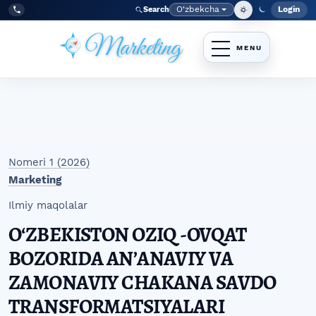
Skip to main navigation menu
Skip to main content
Skip to site footer
O‘zbekcha
Login
Search
Admin
Language
Tel:
+998977838464
Nomeri 1 (2026)
Marketing
Ilmiy maqolalar
OʻZBEKISTON OZIQ -OVQAT
BOZORIDA ANʼANAVIY VA
ZAMONAVIY CHAKANA SAVDO
TRANSFORMATSIYALARI