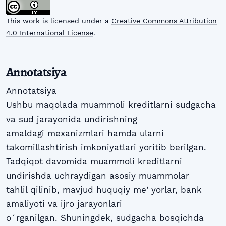
This work is licensed under a
Creative Commons Attribution
4.0 International License
.
Annotatsiya
Annotatsiya
Ushbu maqolada muammoli kreditlarni sudgacha
va sud jarayonida undirishning
amaldagi mexanizmlari hamda ularni
takomillashtirish imkoniyatlari yoritib berilgan.
Tadqiqot davomida muammoli kreditlarni
undirishda uchraydigan asosiy muammolar
tahlil qilinib, mavjud huquqiy meʼyorlar, bank
amaliyoti va ijro jarayonlari
oʻrganilgan. Shuningdek, sudgacha bosqichda