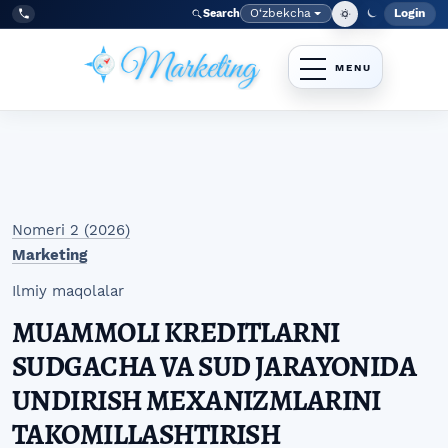
Skip to main navigation menu
Skip to main content
Skip to site footer
O‘zbekcha
Login
Search
Admin
Language
Tel:
+998977838464
Nomeri 2 (2026)
Marketing
Ilmiy maqolalar
MUAMMOLI KREDITLARNI
SUDGACHA VA SUD JARAYONIDA
UNDIRISH MEXANIZMLARINI
TAKOMILLASHTIRISH