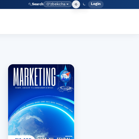
Login
O‘zbekcha
Search
Admin meny
Language