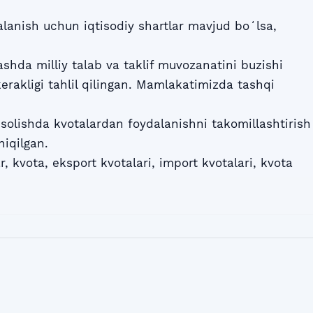
alanish uchun iqtisodiy shartlar mavjud boʻlsa,
ashda milliy talab va taklif muvozanatini buzishi
erakligi tahlil qilingan. Mamlakatimizda tashqi
solishda kvotalardan foydalanishni takomillashtirish
hiqilgan.
ar, kvota, eksport kvotalari, import kvotalari, kvota