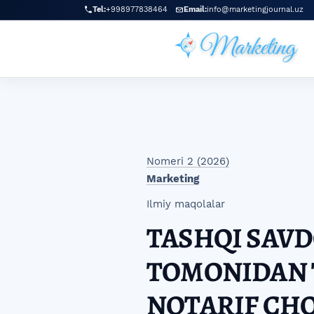
Skip to main navigation menu
Skip to main content
Skip to site footer
Tel:
+998977838464
Email:
info@marketingjournal.uz
Nomeri 2 (2026)
Marketing
Ilmiy maqolalar
TASHQI SAVD
TOMONIDAN 
NOTARIF CH