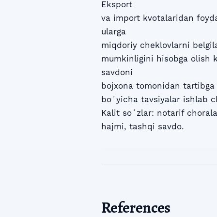
Eksport
va import kvotalaridan foyd
ularga
miqdoriy cheklovlarni belgil
mumkinligini hisobga olish k
savdoni
bojxona tomonidan tartibga 
boʻyicha tavsiyalar ishlab c
Kalit soʻzlar: notarif choral
hajmi, tashqi savdo.
References