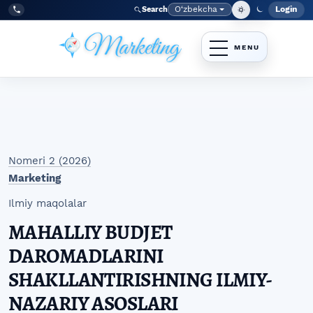
Skip to main navigation menu
Skip to main content
Skip to site footer
O‘zbekcha
Login
Search
Admin
Language
Tel:
+998977838464
Nomeri 2 (2026)
Marketing
Ilmiy maqolalar
MAHALLIY BUDJET
DAROMADLARINI
SHAKLLANTIRISHNING ILMIY-
NAZARIY ASOSLARI