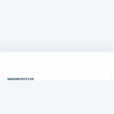
NASHRIYOTCHI
"TADBIRKOR VA ISHBILARMON" LLC
"Marketing" jurnalining rasmiy publisher tashkiloti.