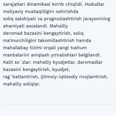
xarajatlari dinamikasi ko‘rib chiqildi. Hududlar
moliyaviy mustaqilligini oshirishda
soliq salohiyati va prognozlashtirish jarayonining
ahamiyati asoslandi. Mahalliy
daromad bazasini kengaytirish, soliq
ma’murchiligini takomillashtirish hamda
mahallabay tizimi orqali yangi tushum
manbalarini aniqlash yo‘nalishlari belgilandi.
Kalit soʻzlar: mahalliy byudjetlar, daromadlar
bazasini kengaytirish, byudjet,
ragʻbatlantirish, ijtimoiy-iqtisodiy rivojlantirish,
mahalliy soliqlar.