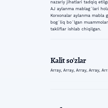
nazariy jihatlari tadqiq eti
AJ aylanma mablagʻlari holat
Korxonalar aylanma mabla gʻ
bogʻliq boʻlgan muammolar 
takliflar ishlab chiqilgan.
Kalit so'zlar
Array
,
Array
,
Array
,
Array
,
Arr