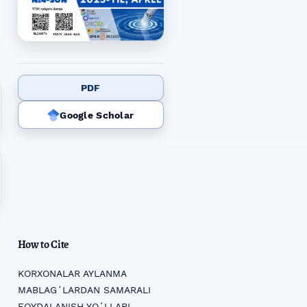
PDF
Google Scholar
How to Cite
KORXONALAR AYLANMA
MABLAGʻLARDAN SAMARALI
FOYDALANISH YOʻLLARI.