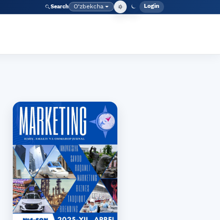
Login
O‘zbekcha
Search
Admin meny
Language